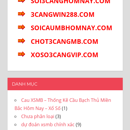
SOI3CANGHOMNAY.COM
3CANGWIN288.COM
SOICAUMBHOMNAY.COM
CHOT3CANGMB.COM
XOSO3CANGVIP.COM
DANH MỤC
Cau XSMB – Thống Kê Cầu Bạch Thủ Miền
Bắc Hôm Nay – Xổ Số
(1)
Chưa phân loại
(3)
dự đoán xsmb chính xác
(9)