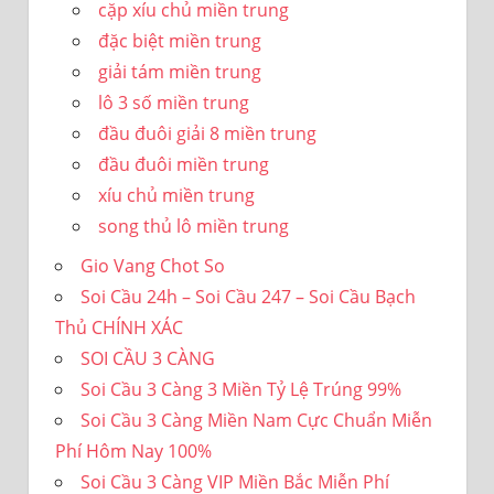
cặp xíu chủ miền trung
đặc biệt miền trung
giải tám miền trung
lô 3 số miền trung
đầu đuôi giải 8 miền trung
đầu đuôi miền trung
xíu chủ miền trung
song thủ lô miền trung
Gio Vang Chot So
Soi Cầu 24h – Soi Cầu 247 – Soi Cầu Bạch
Thủ CHÍNH XÁC
SOI CẦU 3 CÀNG
Soi Cầu 3 Càng 3 Miền Tỷ Lệ Trúng 99%
Soi Cầu 3 Càng Miền Nam Cực Chuẩn Miễn
Phí Hôm Nay 100%
Soi Cầu 3 Càng VIP Miền Bắc Miễn Phí