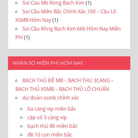
Soi Cau Mb Rong Bach Kim
(1)
Soi Cầu Miền Bắc Chính Xác 100 – Cầu Lô
XSMB Hôm Nay
(1)
Soi Cầu Rồng Bạch Kim 666 Hôm Nay Miễn
Phí
(1)
NHẬN SỐ MIỄN PHÍ HÔM NAY
BẠCH THỦ ĐỀ MB – BACH THU 3CANG –
BẠCH THỦ XSMB – BẠCH THỦ LÔ CHUẨN
dự đoán xsmb chính xác
ba càng vip miền bắc
cặp số 3 càng vip
bạch thủ đề miền bắc
đề 10 con miền bắc