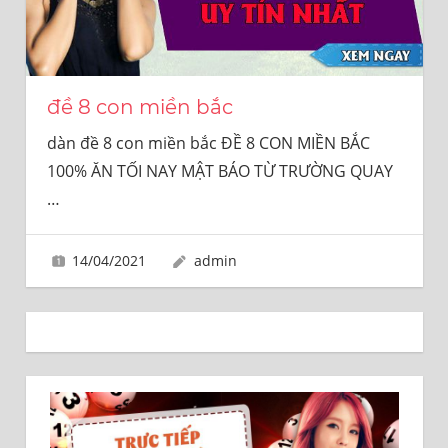
SỐ
UY
TÍN
100%
đề 8 con miền bắc
dàn đề 8 con miền bắc ĐỀ 8 CON MIỀN BẮC
100% ĂN TỐI NAY MẬT BÁO TỪ TRƯỜNG QUAY
…
14/04/2021
admin