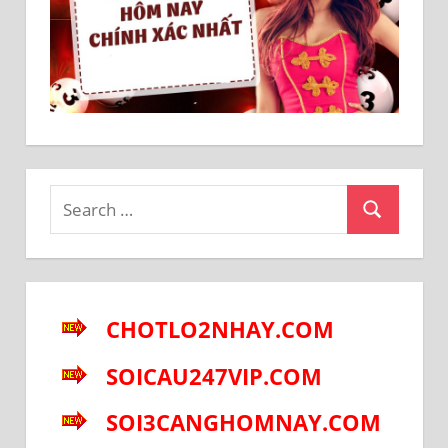
Search
Search
for:
CHOTLO2NHAY.COM
SOICAU247VIP.COM
SOI3CANGHOMNAY.COM