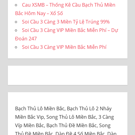
Cau XSMB – Thống Kê Cầu Bạch Thủ Miền
Bắc Hôm Nay – Xổ Số
Soi Cầu 3 Càng 3 Miền Tỷ Lệ Trúng 99%
Soi Cầu 3 Càng VIP Miền Bắc Miễn Phí – Dự
Đoán 247
Soi Cầu 3 Càng VIP Miền Bắc Miễn Phí
Bạch Thủ Lô Miền Bắc, Bạch Thủ Lô 2 Nháy
Miền Bắc Vip, Song Thủ Lô Miền Bắc, 3 Càng
Víp Miền Bắc, Bạch Thủ Đề Miền Bắc, Song
Thủ Đề Miền Bắc, Dàn Đề 4 Số Miền Bắc, Dàn