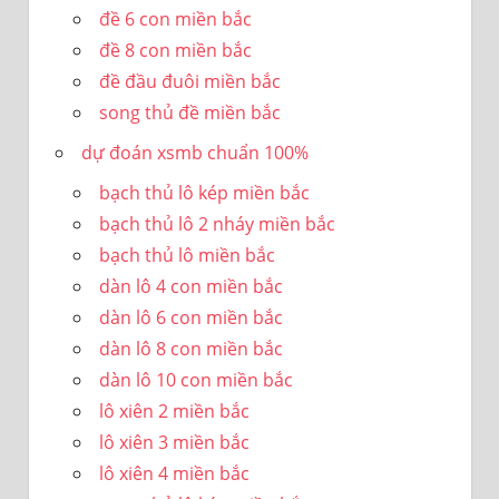
đề 6 con miền bắc
đề 8 con miền bắc
đề đầu đuôi miền bắc
song thủ đề miền bắc
dự đoán xsmb chuẩn 100%
bạch thủ lô kép miền bắc
bạch thủ lô 2 nháy miền bắc
bạch thủ lô miền bắc
dàn lô 4 con miền bắc
dàn lô 6 con miền bắc
dàn lô 8 con miền bắc
dàn lô 10 con miền bắc
lô xiên 2 miền bắc
lô xiên 3 miền bắc
lô xiên 4 miền bắc