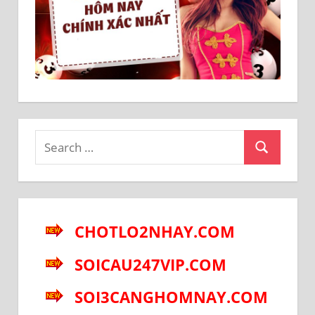
Search
Search
for:
CHOTLO2NHAY.COM
SOICAU247VIP.COM
SOI3CANGHOMNAY.COM