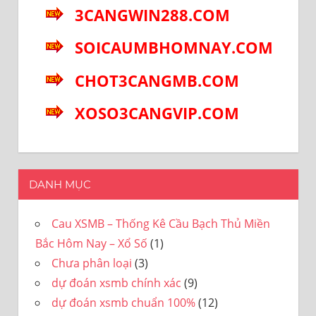
3CANGWIN288.COM
SOICAUMBHOMNAY.COM
CHOT3CANGMB.COM
XOSO3CANGVIP.COM
DANH MỤC
Cau XSMB – Thống Kê Cầu Bạch Thủ Miền
Bắc Hôm Nay – Xổ Số
(1)
Chưa phân loại
(3)
dự đoán xsmb chính xác
(9)
dự đoán xsmb chuẩn 100%
(12)