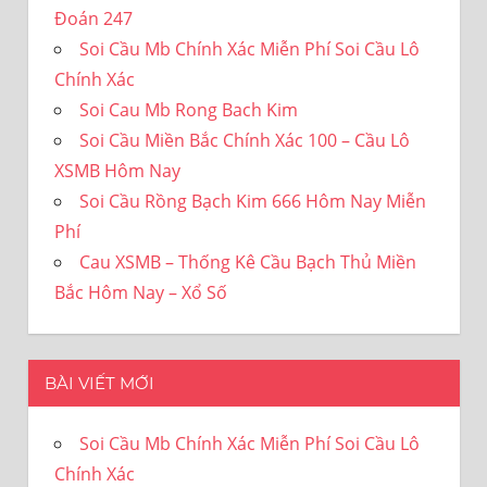
Đoán 247
Soi Cầu Mb Chính Xác Miễn Phí Soi Cầu Lô
Chính Xác
Soi Cau Mb Rong Bach Kim
Soi Cầu Miền Bắc Chính Xác 100 – Cầu Lô
XSMB Hôm Nay
Soi Cầu Rồng Bạch Kim 666 Hôm Nay Miễn
Phí
Cau XSMB – Thống Kê Cầu Bạch Thủ Miền
Bắc Hôm Nay – Xổ Số
BÀI VIẾT MỚI
Soi Cầu Mb Chính Xác Miễn Phí Soi Cầu Lô
Chính Xác