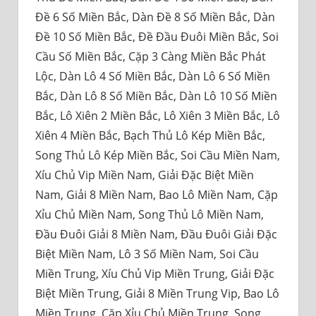
Đề 6 Số Miền Bắc, Dàn Đề 8 Số Miền Bắc, Dàn
Đề 10 Số Miền Bắc, Đề Đầu Đuôi Miền Bắc, Soi
Cầu Số Miền Bắc, Cặp 3 Càng Miền Bắc Phát
Lộc, Dàn Lô 4 Số Miền Bắc, Dàn Lô 6 Số Miền
Bắc, Dàn Lô 8 Số Miền Bắc, Dàn Lô 10 Số Miền
Bắc, Lô Xiên 2 Miền Bắc, Lô Xiên 3 Miền Bắc, Lô
Xiên 4 Miền Bắc, Bạch Thủ Lô Kép Miền Bắc,
Song Thủ Lô Kép Miền Bắc, Soi Cầu Miền Nam,
Xíu Chủ Vip Miền Nam, Giải Đặc Biệt Miền
Nam, Giải 8 Miền Nam, Bao Lô Miền Nam, Cặp
Xỉu Chủ Miền Nam, Song Thủ Lô Miền Nam,
Đầu Đuôi Giải 8 Miền Nam, Đầu Đuôi Giải Đặc
Biệt Miền Nam, Lô 3 Số Miền Nam, Soi Cầu
Miền Trung, Xíu Chủ Vip Miền Trung, Giải Đặc
Biệt Miền Trung, Giải 8 Miền Trung Vip, Bao Lô
Miền Trung, Cặp Xỉu Chủ Miền Trung, Song