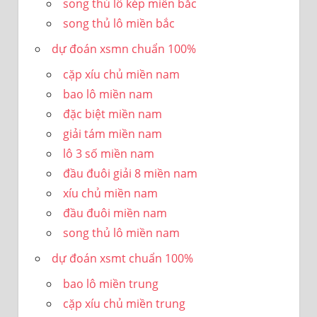
song thủ lô kép miền bắc
song thủ lô miền bắc
dự đoán xsmn chuẩn 100%
cặp xíu chủ miền nam
bao lô miền nam
đặc biệt miền nam
giải tám miền nam
lô 3 số miền nam
đầu đuôi giải 8 miền nam
xíu chủ miền nam
đầu đuôi miền nam
song thủ lô miền nam
dự đoán xsmt chuẩn 100%
bao lô miền trung
cặp xíu chủ miền trung