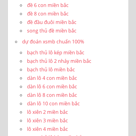
đề 6 con miền bắc
đề 8 con miền bắc
đề đầu đuôi miền bắc
song thủ đề miền bắc
dự đoán xsmb chuẩn 100%
bạch thủ lô kép miền bắc
bạch thủ lô 2 nháy miền bắc
bạch thủ lô miền bắc
dàn lô 4 con miền bắc
dàn lô 6 con miền bắc
dàn lô 8 con miền bắc
dàn lô 10 con miền bắc
lô xiên 2 miền bắc
lô xiên 3 miền bắc
lô xiên 4 miền bắc