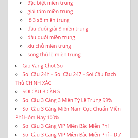
đặc biệt miền trung
giải tám miền trung
lô 3 số miền trung
đầu đuôi giải 8 miền trung
đầu đuôi miền trung
xíu chủ miền trung
song thủ lô miền trung
Gio Vang Chot So
Soi Cầu 24h – Soi Cầu 247 – Soi Cầu Bạch
Thủ CHÍNH XÁC
SOI CẦU 3 CÀNG
Soi Cầu 3 Càng 3 Miền Tỷ Lệ Trúng 99%
Soi Cầu 3 Càng Miền Nam Cực Chuẩn Miễn
Phí Hôm Nay 100%
Soi Cầu 3 Càng VIP Miền Bắc Miễn Phí
Soi Cầu 3 Càng VIP Miền Bắc Miễn Phí – Dự