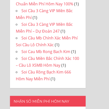
Chuẩn Miễn Phí Hôm Nay 100%
(1)
Soi Cầu 3 Càng VIP Miền Bắc
Miễn Phí
(1)
Soi Cầu 3 Càng VIP Miền Bắc
Miễn Phí – Dự Đoán 247
(1)
Soi Cầu Mb Chính Xác Miễn Phí
Soi Cầu Lô Chính Xác
(1)
Soi Cau Mb Rong Bach Kim
(1)
Soi Cầu Miền Bắc Chính Xác 100
– Cầu Lô XSMB Hôm Nay
(1)
Soi Cầu Rồng Bạch Kim 666
Hôm Nay Miễn Phí
(1)
NHẬN SỐ MIỄN PHÍ HÔM NAY