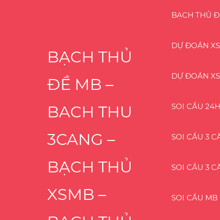
Skip
BẠCH THỦ Đ
to
content
DỰ ĐOÁN XS
BẠCH THỦ
DỰ ĐOÁN XS
ĐỀ MB –
SOI CẦU 24H
BACH THU
3CANG –
SOI CẦU 3 C
BẠCH THỦ
SOI CẦU 3 C
XSMB –
SOI CẦU MB 