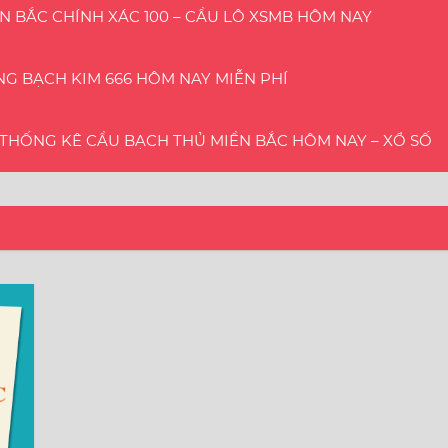
ỀN BẮC CHÍNH XÁC 100 – CẦU LÔ XSMB HÔM NAY
NG BẠCH KIM 666 HÔM NAY MIỄN PHÍ
 THỐNG KÊ CẦU BẠCH THỦ MIỀN BẮC HÔM NAY – XỔ SỐ