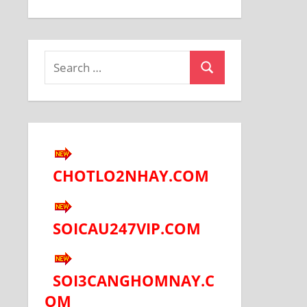
Search
Search
for:
CHOTLO2NHAY.COM
SOICAU247VIP.COM
SOI3CANGHOMNAY.C
OM