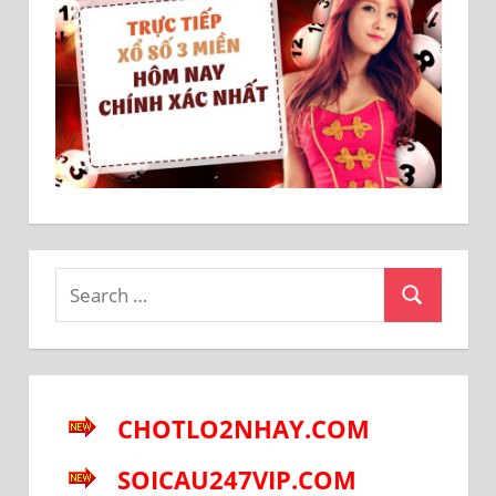
Search
Search
for:
CHOTLO2NHAY.COM
SOICAU247VIP.COM