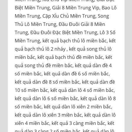
Biệt Miền Trung, Giải 8 Miền Trung Vip, Bao Lô
Miền Trung, Cặp Xỉu Chủ Miền Trung, Song
Thủ Lô Miền Trung, Đầu Đuôi Giải 8 Miền
Trung, Đầu Đuôi Đặc Biệt Miền Trung, Lô 3 Số
Miền Trung, kết quả bạch thủ lô miền bắc, kết
quả bạch thủ lô 2 nháy , kết quả song thủ lô
miền bắc, kết quả bạch thủ đề miền bắc, kết
quả song thủ đề miền bắc, kết quả dàn đề 4
số miền bắc, kết quả dàn đề 6 số miền bắc,
kết quả dàn đề 8 số miền bắc, kết quả dàn đề
10 số miền bắc, kết quả dàn lô 4 số miền bắc,
kết quả dàn lô 6 số miền bắc, kết quả dàn lô 8
số miền bắc, kết quả dàn lô xiên 2 miền bắc,
kết quả dàn lô xiên 3 miền bắc, kết quả dàn lô
xiên 4 miền bắc, kết quả 3 càng miền bắc, kết
quả dàn 3 càng 2 số miền bắc, kết quả dàn lô