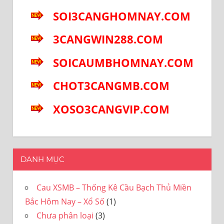
SOI3CANGHOMNAY.COM
3CANGWIN288.COM
SOICAUMBHOMNAY.COM
CHOT3CANGMB.COM
XOSO3CANGVIP.COM
DANH MỤC
Cau XSMB – Thống Kê Cầu Bạch Thủ Miền
Bắc Hôm Nay – Xổ Số
(1)
Chưa phân loại
(3)