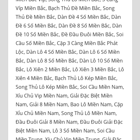
Víp Miền Bắc, Bạch Thủ Đề Miền Bắc, Song
Thủ Đề Miền Bắc, Dàn Đề 4 Số Miền Bắc, Dàn
Đề 6 Số Miền Bắc, Dàn Đề 8 Số Miền Bắc, Dàn
Đề 10 Số Miền Bắc, Đề Đầu Đuôi Miền Bắc, Soi
Cầu Số Miền Bắc, Cặp 3 Càng Miền Bắc Phát
Lộc, Dàn Lô 4 Số Miền Bắc, Dàn Lô 6 Số Miền
Bắc, Dàn Lô 8 Số Miền Bắc, Dàn Lô 10 Số Miền
Bắc, Lô Xiên 2 Miền Bắc, Lô Xiên 3 Miền Bắc, Lô
Xiên 4 Miền Bắc, Bạch Thủ Lô Kép Miền Bắc,
Song Thủ Lô Kép Miền Bắc, Soi Cầu Miền Nam,
Xíu Chủ Vip Miền Nam, Giải Đặc Biệt Miền
Nam, Giải 8 Miền Nam, Bao Lô Miền Nam, Cặp
Xỉu Chủ Miền Nam, Song Thủ Lô Miền Nam,
Đầu Đuôi Giải 8 Miền Nam, Đầu Đuôi Giải Đặc
Biệt Miền Nam, Lô 3 Số Miền Nam, Soi Cầu
Miền Trung, Xíu Chủ Vip Miền Trung, Giải Đặc