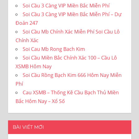
Soi Cầu 3 Càng VIP Miền Bắc Miễn Phí
Soi Cầu 3 Càng VIP Miền Bắc Miễn Phí – Dự
Đoán 247
Soi Cầu Mb Chính Xác Miễn Phí Soi Cầu Lô
Chính Xác
Soi Cau Mb Rong Bach Kim
Soi Cầu Miền Bắc Chính Xác 100 – Cầu Lô
XSMB Hôm Nay
Soi Cầu Rồng Bạch Kim 666 Hôm Nay Miễn
Phí
Cau XSMB – Thống Kê Cầu Bạch Thủ Miền
Bắc Hôm Nay – Xổ Số
BÀI VIẾT MỚI