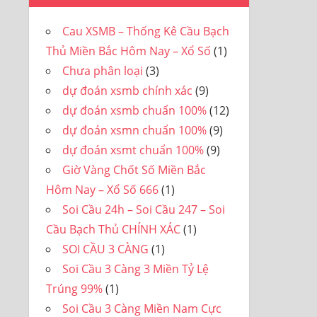
Cau XSMB – Thống Kê Cầu Bạch
Thủ Miền Bắc Hôm Nay – Xổ Số
(1)
Chưa phân loại
(3)
dự đoán xsmb chính xác
(9)
dự đoán xsmb chuẩn 100%
(12)
dự đoán xsmn chuẩn 100%
(9)
dự đoán xsmt chuẩn 100%
(9)
Giờ Vàng Chốt Số Miền Bắc
Hôm Nay – Xổ Số 666
(1)
Soi Cầu 24h – Soi Cầu 247 – Soi
Cầu Bạch Thủ CHÍNH XÁC
(1)
SOI CẦU 3 CÀNG
(1)
Soi Cầu 3 Càng 3 Miền Tỷ Lệ
Trúng 99%
(1)
Soi Cầu 3 Càng Miền Nam Cực