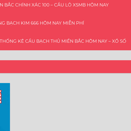
ỀN BẮC CHÍNH XÁC 100 – CẦU LÔ XSMB HÔM NAY
NG BẠCH KIM 666 HÔM NAY MIỄN PHÍ
 THỐNG KÊ CẦU BẠCH THỦ MIỀN BẮC HÔM NAY – XỔ SỐ