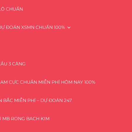
 LÔ CHUẨN
DỰ ĐOÁN XSMN CHUẨN 100%
CẦU 3 CÀNG
NAM CỰC CHUẨN MIỄN PHÍ HÔM NAY 100%
N BẮC MIỄN PHÍ – DỰ ĐOÁN 247
U MB RONG BACH KIM