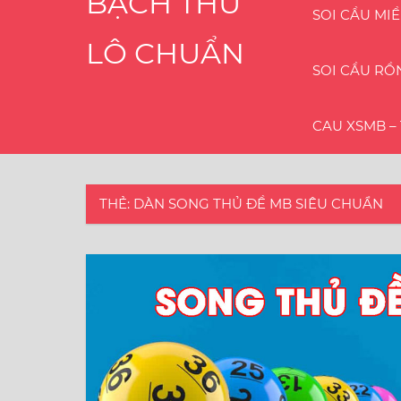
BẠCH THỦ
SOI CẦU MI
LÔ CHUẨN
SOI CẦU RỒ
THÀNH
CÔNG
CỦA
CAU XSMB –
BẠN
LÀ
HẠNH
PHÚC
THẺ:
DÀN SONG THỦ ĐỀ MB SIÊU CHUẨN
CỦA
CHÚNG
TÔI
–
DỊCH
VỤ
CHỐT
SỐ
UY
TÍN