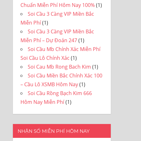
Chuẩn Miễn Phí Hôm Nay 100%
(1)
Soi Cầu 3 Càng VIP Miền Bắc
Miễn Phí
(1)
Soi Cầu 3 Càng VIP Miền Bắc
Miễn Phí – Dự Đoán 247
(1)
Soi Cầu Mb Chính Xác Miễn Phí
Soi Cầu Lô Chính Xác
(1)
Soi Cau Mb Rong Bach Kim
(1)
Soi Cầu Miền Bắc Chính Xác 100
– Cầu Lô XSMB Hôm Nay
(1)
Soi Cầu Rồng Bạch Kim 666
Hôm Nay Miễn Phí
(1)
NHẬN SỐ MIỄN PHÍ HÔM NAY