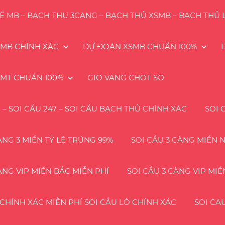
Ề MB – BACH THU 3CANG – BẠCH THỦ XSMB – BẠCH THỦ
MB CHÍNH XÁC
DỰ ĐOÁN XSMB CHUẨN 100%
MT CHUẨN 100%
GIO VANG CHOT SO
 – SOI CẦU 247 – SOI CẦU BẠCH THỦ CHÍNH XÁC
SOI 
ÀNG 3 MIỀN TỶ LỆ TRÚNG 99%
SOI CẦU 3 CÀNG MIỀN 
ÀNG VIP MIỀN BẮC MIỄN PHÍ
SOI CẦU 3 CÀNG VIP MIỀ
CHÍNH XÁC MIỄN PHÍ SOI CẦU LÔ CHÍNH XÁC
SOI CA