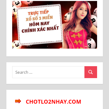
Search
Search
for:
CHOTLO2NHAY.COM