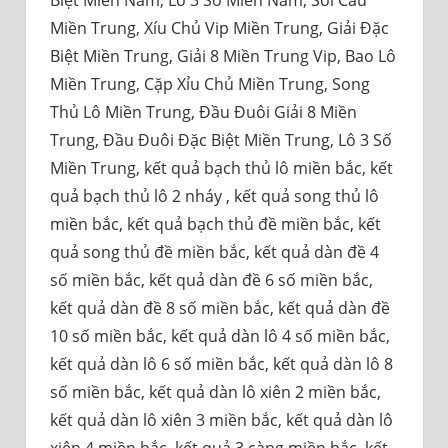
Miền Trung, Xíu Chủ Vip Miền Trung, Giải Đặc
Biệt Miền Trung, Giải 8 Miền Trung Vip, Bao Lô
Miền Trung, Cặp Xỉu Chủ Miền Trung, Song
Thủ Lô Miền Trung, Đầu Đuôi Giải 8 Miền
Trung, Đầu Đuôi Đặc Biệt Miền Trung, Lô 3 Số
Miền Trung, kết quả bạch thủ lô miền bắc, kết
quả bạch thủ lô 2 nháy , kết quả song thủ lô
miền bắc, kết quả bạch thủ đề miền bắc, kết
quả song thủ đề miền bắc, kết quả dàn đề 4
số miền bắc, kết quả dàn đề 6 số miền bắc,
kết quả dàn đề 8 số miền bắc, kết quả dàn đề
10 số miền bắc, kết quả dàn lô 4 số miền bắc,
kết quả dàn lô 6 số miền bắc, kết quả dàn lô 8
số miền bắc, kết quả dàn lô xiên 2 miền bắc,
kết quả dàn lô xiên 3 miền bắc, kết quả dàn lô
xiên 4 miền bắc, kết quả 3 càng miền bắc, kết