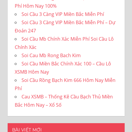
Phí Hôm Nay 100%
Soi Cầu 3 Càng VIP Miền Bắc Miễn Phí
Soi Cầu 3 Càng VIP Miền Bắc Miễn Phí – Dự
Đoán 247
Soi Cầu Mb Chính Xác Miễn Phí Soi Cầu Lô
Chính Xác
Soi Cau Mb Rong Bach Kim
Soi Cầu Miền Bắc Chính Xác 100 – Cầu Lô
XSMB Hôm Nay
Soi Cầu Rồng Bạch Kim 666 Hôm Nay Miễn
Phí
Cau XSMB – Thống Kê Cầu Bạch Thủ Miền
Bắc Hôm Nay – Xổ Số
BÀI VIẾT MỚI