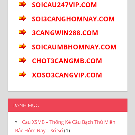
SOICAU247VIP.COM
SOI3CANGHOMNAY.COM
3CANGWIN288.COM
SOICAUMBHOMNAY.COM
CHOT3CANGMB.COM
XOSO3CANGVIP.COM
DANH MỤC
Cau XSMB – Thống Kê Cầu Bạch Thủ Miền
Bắc Hôm Nay – Xổ Số
(1)