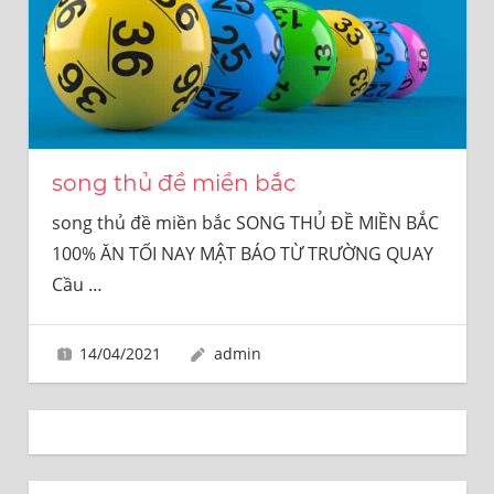
SỐ
UY
TÍN
100%
song thủ đề miền bắc
song thủ đề miền bắc SONG THỦ ĐỀ MIỀN BẮC
100% ĂN TỐI NAY MẬT BÁO TỪ TRƯỜNG QUAY
Cầu
…
14/04/2021
admin