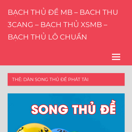
Skip
BẠCH THỦ ĐỀ MB – BACH THU
to
content
3CANG – BẠCH THỦ XSMB –
BẠCH THỦ LÔ CHUẨN
THÀNH
CÔNG
CỦA
MENU
BẠN
LÀ
HẠNH
THẺ:
DÀN SONG THỦ ĐỀ PHÁT TÀI
PHÚC
CỦA
CHÚNG
TÔI
–
DỊCH
VỤ
CHỐT