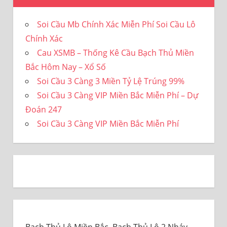
Soi Cầu Mb Chính Xác Miễn Phí Soi Cầu Lô
Chính Xác
Cau XSMB – Thống Kê Cầu Bạch Thủ Miền
Bắc Hôm Nay – Xổ Số
Soi Cầu 3 Càng 3 Miền Tỷ Lệ Trúng 99%
Soi Cầu 3 Càng VIP Miền Bắc Miễn Phí – Dự
Đoán 247
Soi Cầu 3 Càng VIP Miền Bắc Miễn Phí
Bạch Thủ Lô Miền Bắc, Bạch Thủ Lô 2 Nháy