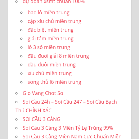
dự đoán xsmt chuẩn 100%
bao lô miền trung
cặp xíu chủ miền trung
đặc biệt miền trung
giải tám miền trung
lô 3 số miền trung
đầu đuôi giải 8 miền trung
đầu đuôi miền trung
xíu chủ miền trung
song thủ lô miền trung
Gio Vang Chot So
Soi Cầu 24h – Soi Cầu 247 – Soi Cầu Bạch
Thủ CHÍNH XÁC
SOI CẦU 3 CÀNG
Soi Cầu 3 Càng 3 Miền Tỷ Lệ Trúng 99%
Soi Cầu 3 Càng Miền Nam Cực Chuẩn Miễn