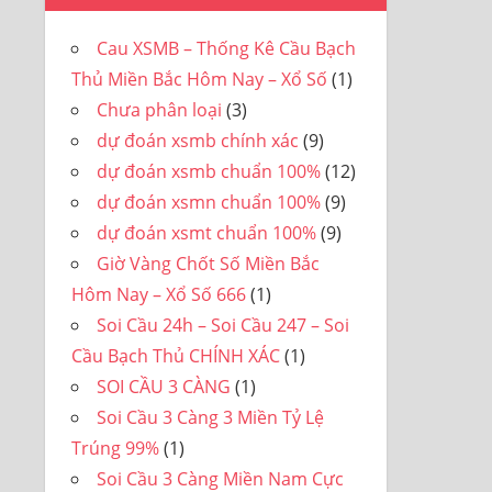
Cau XSMB – Thống Kê Cầu Bạch
Thủ Miền Bắc Hôm Nay – Xổ Số
(1)
Chưa phân loại
(3)
dự đoán xsmb chính xác
(9)
dự đoán xsmb chuẩn 100%
(12)
dự đoán xsmn chuẩn 100%
(9)
dự đoán xsmt chuẩn 100%
(9)
Giờ Vàng Chốt Số Miền Bắc
Hôm Nay – Xổ Số 666
(1)
Soi Cầu 24h – Soi Cầu 247 – Soi
Cầu Bạch Thủ CHÍNH XÁC
(1)
SOI CẦU 3 CÀNG
(1)
Soi Cầu 3 Càng 3 Miền Tỷ Lệ
Trúng 99%
(1)
Soi Cầu 3 Càng Miền Nam Cực