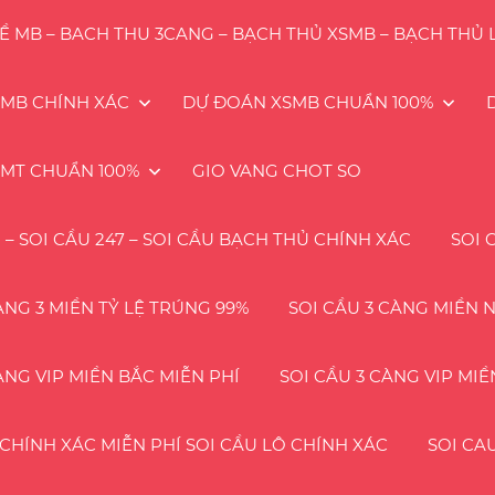
Ề MB – BACH THU 3CANG – BẠCH THỦ XSMB – BẠCH THỦ
MB CHÍNH XÁC
DỰ ĐOÁN XSMB CHUẨN 100%
MT CHUẨN 100%
GIO VANG CHOT SO
 – SOI CẦU 247 – SOI CẦU BẠCH THỦ CHÍNH XÁC
SOI 
ÀNG 3 MIỀN TỶ LỆ TRÚNG 99%
SOI CẦU 3 CÀNG MIỀN 
ÀNG VIP MIỀN BẮC MIỄN PHÍ
SOI CẦU 3 CÀNG VIP MIỀ
CHÍNH XÁC MIỄN PHÍ SOI CẦU LÔ CHÍNH XÁC
SOI CA