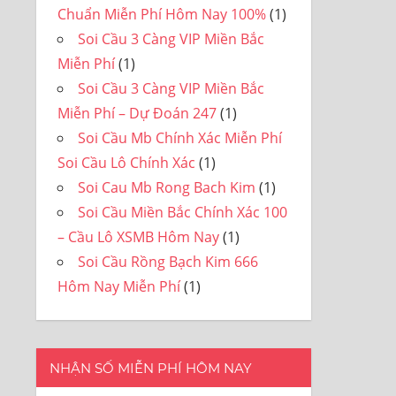
Chuẩn Miễn Phí Hôm Nay 100%
(1)
Soi Cầu 3 Càng VIP Miền Bắc
Miễn Phí
(1)
Soi Cầu 3 Càng VIP Miền Bắc
Miễn Phí – Dự Đoán 247
(1)
Soi Cầu Mb Chính Xác Miễn Phí
Soi Cầu Lô Chính Xác
(1)
Soi Cau Mb Rong Bach Kim
(1)
Soi Cầu Miền Bắc Chính Xác 100
– Cầu Lô XSMB Hôm Nay
(1)
Soi Cầu Rồng Bạch Kim 666
Hôm Nay Miễn Phí
(1)
NHẬN SỐ MIỄN PHÍ HÔM NAY