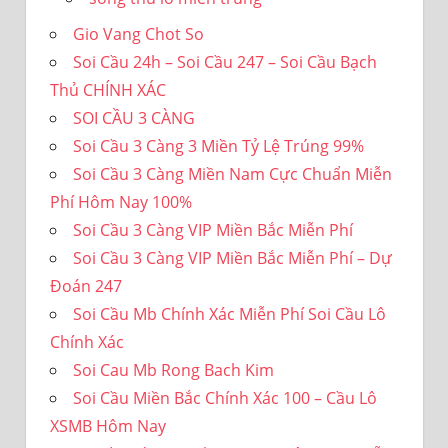
Gio Vang Chot So
Soi Cầu 24h – Soi Cầu 247 – Soi Cầu Bạch
Thủ CHÍNH XÁC
SOI CẦU 3 CÀNG
Soi Cầu 3 Càng 3 Miền Tỷ Lệ Trúng 99%
Soi Cầu 3 Càng Miền Nam Cực Chuẩn Miễn
Phí Hôm Nay 100%
Soi Cầu 3 Càng VIP Miền Bắc Miễn Phí
Soi Cầu 3 Càng VIP Miền Bắc Miễn Phí – Dự
Đoán 247
Soi Cầu Mb Chính Xác Miễn Phí Soi Cầu Lô
Chính Xác
Soi Cau Mb Rong Bach Kim
Soi Cầu Miền Bắc Chính Xác 100 – Cầu Lô
XSMB Hôm Nay