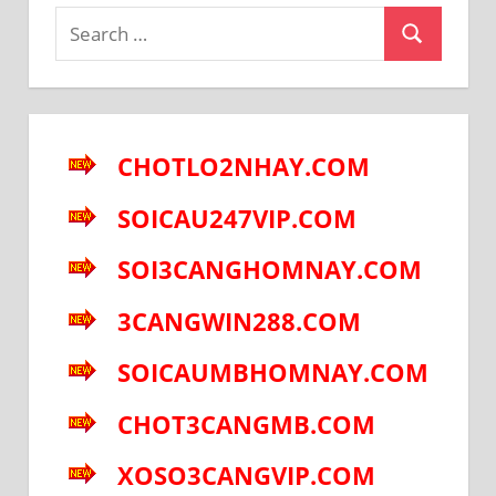
Search
Search
for:
CHOTLO2NHAY.COM
SOICAU247VIP.COM
SOI3CANGHOMNAY.COM
3CANGWIN288.COM
SOICAUMBHOMNAY.COM
CHOT3CANGMB.COM
XOSO3CANGVIP.COM