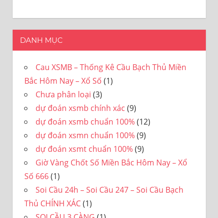
DANH MỤC
Cau XSMB – Thống Kê Cầu Bạch Thủ Miền
Bắc Hôm Nay – Xổ Số
(1)
Chưa phân loại
(3)
dự đoán xsmb chính xác
(9)
dự đoán xsmb chuẩn 100%
(12)
dự đoán xsmn chuẩn 100%
(9)
dự đoán xsmt chuẩn 100%
(9)
Giờ Vàng Chốt Số Miền Bắc Hôm Nay – Xổ
Số 666
(1)
Soi Cầu 24h – Soi Cầu 247 – Soi Cầu Bạch
Thủ CHÍNH XÁC
(1)
SOI CẦU 3 CÀNG
(1)