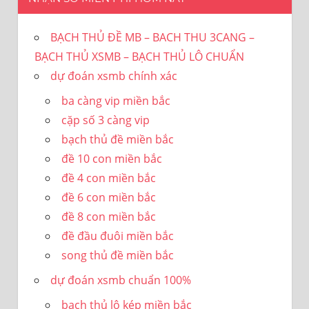
BẠCH THỦ ĐỀ MB – BACH THU 3CANG –
BẠCH THỦ XSMB – BẠCH THỦ LÔ CHUẨN
dự đoán xsmb chính xác
ba càng vip miền bắc
cặp số 3 càng vip
bạch thủ đề miền bắc
đề 10 con miền bắc
đề 4 con miền bắc
đề 6 con miền bắc
đề 8 con miền bắc
đề đầu đuôi miền bắc
song thủ đề miền bắc
dự đoán xsmb chuẩn 100%
bạch thủ lô kép miền bắc