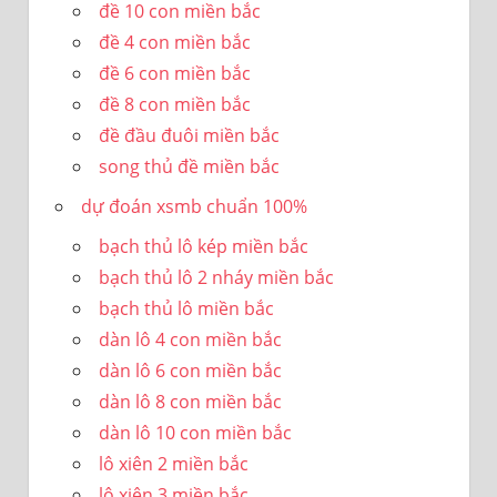
đề 10 con miền bắc
đề 4 con miền bắc
đề 6 con miền bắc
đề 8 con miền bắc
đề đầu đuôi miền bắc
song thủ đề miền bắc
dự đoán xsmb chuẩn 100%
bạch thủ lô kép miền bắc
bạch thủ lô 2 nháy miền bắc
bạch thủ lô miền bắc
dàn lô 4 con miền bắc
dàn lô 6 con miền bắc
dàn lô 8 con miền bắc
dàn lô 10 con miền bắc
lô xiên 2 miền bắc
lô xiên 3 miền bắc