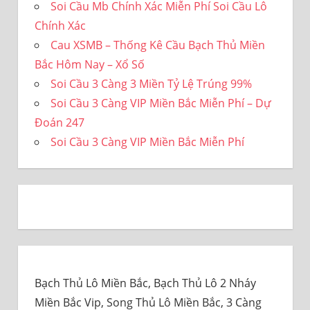
Soi Cầu Mb Chính Xác Miễn Phí Soi Cầu Lô
Chính Xác
Cau XSMB – Thống Kê Cầu Bạch Thủ Miền
Bắc Hôm Nay – Xổ Số
Soi Cầu 3 Càng 3 Miền Tỷ Lệ Trúng 99%
Soi Cầu 3 Càng VIP Miền Bắc Miễn Phí – Dự
Đoán 247
Soi Cầu 3 Càng VIP Miền Bắc Miễn Phí
Bạch Thủ Lô Miền Bắc, Bạch Thủ Lô 2 Nháy
Miền Bắc Vip, Song Thủ Lô Miền Bắc, 3 Càng