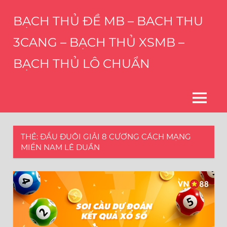
Skip
BẠCH THỦ ĐỀ MB – BACH THU
to
content
3CANG – BẠCH THỦ XSMB –
BẠCH THỦ LÔ CHUẨN
THÀNH
CÔNG
CỦA
MENU
BẠN
LÀ
HẠNH
THẺ:
ĐẦU ĐUÔI GIẢI 8 CƯƠNG CÁCH MẠNG
PHÚC
MIỀN NAM LÊ DUẨN
CỦA
CHÚNG
TÔI
–
DỊCH
VỤ
CHỐT