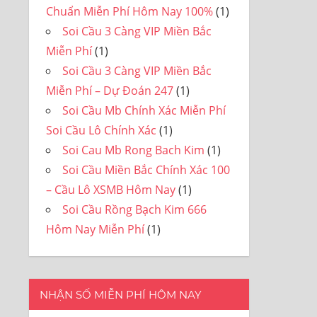
Chuẩn Miễn Phí Hôm Nay 100%
(1)
Soi Cầu 3 Càng VIP Miền Bắc
Miễn Phí
(1)
Soi Cầu 3 Càng VIP Miền Bắc
Miễn Phí – Dự Đoán 247
(1)
Soi Cầu Mb Chính Xác Miễn Phí
Soi Cầu Lô Chính Xác
(1)
Soi Cau Mb Rong Bach Kim
(1)
Soi Cầu Miền Bắc Chính Xác 100
– Cầu Lô XSMB Hôm Nay
(1)
Soi Cầu Rồng Bạch Kim 666
Hôm Nay Miễn Phí
(1)
NHẬN SỐ MIỄN PHÍ HÔM NAY