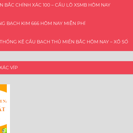
ỀN BẮC CHÍNH XÁC 100 – CẦU LÔ XSMB HÔM NAY
NG BẠCH KIM 666 HÔM NAY MIỄN PHÍ
 THỐNG KÊ CẦU BẠCH THỦ MIỀN BẮC HÔM NAY – XỔ SỐ
XÁC VÍP