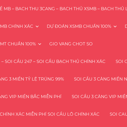
Ề MB – BACH THU 3CANG – BẠCH THỦ XSMB – BẠCH THỦ
MB CHÍNH XÁC
DỰ ĐOÁN XSMB CHUẨN 100%
MT CHUẨN 100%
GIO VANG CHOT SO
 – SOI CẦU 247 – SOI CẦU BẠCH THỦ CHÍNH XÁC
SOI 
ÀNG 3 MIỀN TỶ LỆ TRÚNG 99%
SOI CẦU 3 CÀNG MIỀN 
ÀNG VIP MIỀN BẮC MIỄN PHÍ
SOI CẦU 3 CÀNG VIP MIỀ
CHÍNH XÁC MIỄN PHÍ SOI CẦU LÔ CHÍNH XÁC
SOI CA