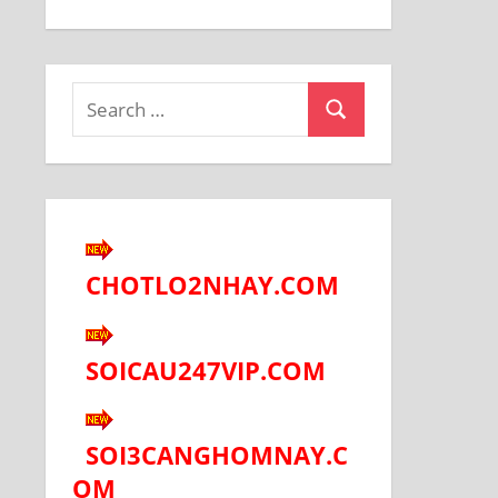
Search
Search
for:
CHOTLO2NHAY.COM
SOICAU247VIP.COM
SOI3CANGHOMNAY.C
OM