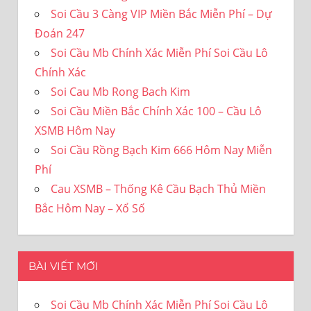
Soi Cầu 3 Càng VIP Miền Bắc Miễn Phí – Dự
Đoán 247
Soi Cầu Mb Chính Xác Miễn Phí Soi Cầu Lô
Chính Xác
Soi Cau Mb Rong Bach Kim
Soi Cầu Miền Bắc Chính Xác 100 – Cầu Lô
XSMB Hôm Nay
Soi Cầu Rồng Bạch Kim 666 Hôm Nay Miễn
Phí
Cau XSMB – Thống Kê Cầu Bạch Thủ Miền
Bắc Hôm Nay – Xổ Số
BÀI VIẾT MỚI
Soi Cầu Mb Chính Xác Miễn Phí Soi Cầu Lô