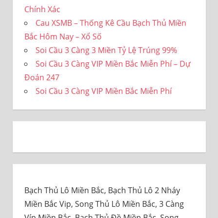
Chính Xác
Cau XSMB – Thống Kê Cầu Bạch Thủ Miền
Bắc Hôm Nay – Xổ Số
Soi Cầu 3 Càng 3 Miền Tỷ Lệ Trúng 99%
Soi Cầu 3 Càng VIP Miền Bắc Miễn Phí – Dự
Đoán 247
Soi Cầu 3 Càng VIP Miền Bắc Miễn Phí
Bạch Thủ Lô Miền Bắc, Bạch Thủ Lô 2 Nháy
Miền Bắc Vip, Song Thủ Lô Miền Bắc, 3 Càng
Víp Miền Bắc, Bạch Thủ Đề Miền Bắc, Song