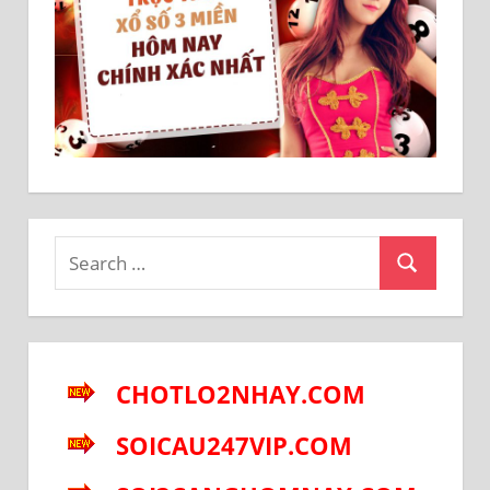
Search
Search
for:
CHOTLO2NHAY.COM
SOICAU247VIP.COM