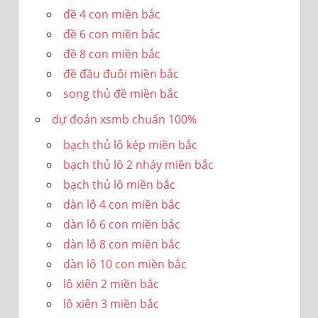
đề 4 con miền bắc
đề 6 con miền bắc
đề 8 con miền bắc
đề đầu đuôi miền bắc
song thủ đề miền bắc
dự đoán xsmb chuẩn 100%
bạch thủ lô kép miền bắc
bạch thủ lô 2 nháy miền bắc
bạch thủ lô miền bắc
dàn lô 4 con miền bắc
dàn lô 6 con miền bắc
dàn lô 8 con miền bắc
dàn lô 10 con miền bắc
lô xiên 2 miền bắc
lô xiên 3 miền bắc