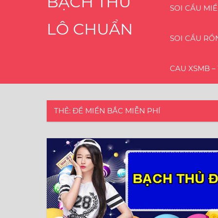
BẠCH THỦ
SOI CẦU MI
LÔ CHUẨN
SOI CẦU RỒ
THÀNH
CÔNG
CỦA
CAU XSMB –
BẠN
LÀ
HẠNH
PHÚC
THẺ:
ĐỀ MIỀN BẮC MIỄN PHÍ
CỦA
CHÚNG
TÔI
–
DỊCH
VỤ
CHỐT
SỐ
UY
TÍN