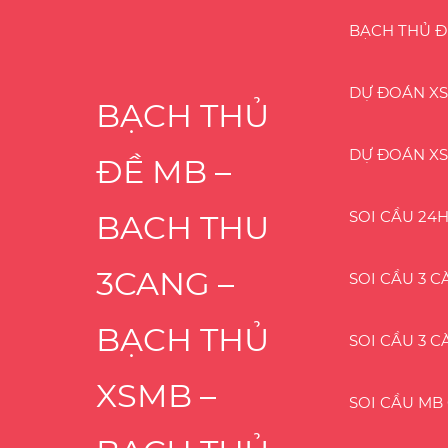
Skip
BẠCH THỦ Đ
to
content
DỰ ĐOÁN XS
BẠCH THỦ
DỰ ĐOÁN XS
ĐỀ MB –
SOI CẦU 24H
BACH THU
3CANG –
SOI CẦU 3 C
BẠCH THỦ
SOI CẦU 3 C
XSMB –
SOI CẦU MB 