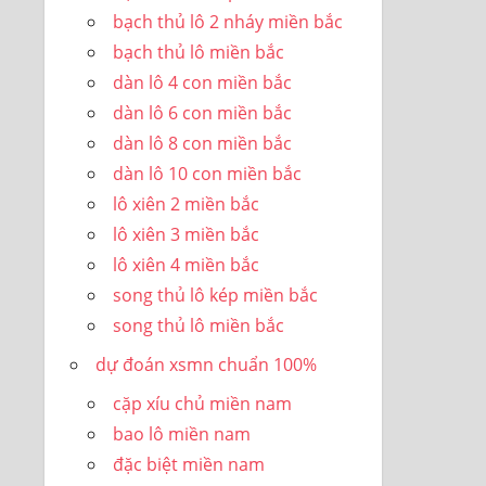
bạch thủ lô 2 nháy miền bắc
bạch thủ lô miền bắc
dàn lô 4 con miền bắc
dàn lô 6 con miền bắc
dàn lô 8 con miền bắc
dàn lô 10 con miền bắc
lô xiên 2 miền bắc
lô xiên 3 miền bắc
lô xiên 4 miền bắc
song thủ lô kép miền bắc
song thủ lô miền bắc
dự đoán xsmn chuẩn 100%
cặp xíu chủ miền nam
bao lô miền nam
đặc biệt miền nam