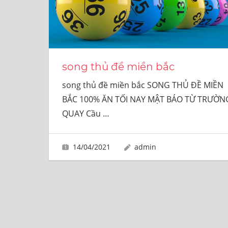
100%
song thủ đề miền bắc
song thủ đề miền bắc SONG THỦ ĐỀ MIỀN
BẮC 100% ĂN TỐI NAY MẬT BÁO TỪ TRƯỜN
QUAY Cầu
…
14/04/2021
admin