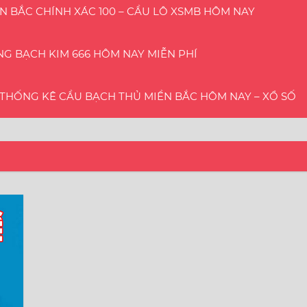
ỀN BẮC CHÍNH XÁC 100 – CẦU LÔ XSMB HÔM NAY
NG BẠCH KIM 666 HÔM NAY MIỄN PHÍ
 THỐNG KÊ CẦU BẠCH THỦ MIỀN BẮC HÔM NAY – XỔ SỐ