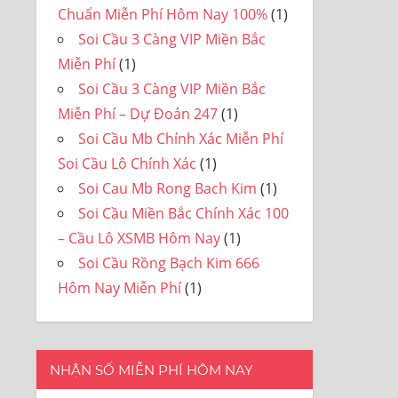
Chuẩn Miễn Phí Hôm Nay 100%
(1)
Soi Cầu 3 Càng VIP Miền Bắc
Miễn Phí
(1)
Soi Cầu 3 Càng VIP Miền Bắc
Miễn Phí – Dự Đoán 247
(1)
Soi Cầu Mb Chính Xác Miễn Phí
Soi Cầu Lô Chính Xác
(1)
Soi Cau Mb Rong Bach Kim
(1)
Soi Cầu Miền Bắc Chính Xác 100
– Cầu Lô XSMB Hôm Nay
(1)
Soi Cầu Rồng Bạch Kim 666
Hôm Nay Miễn Phí
(1)
NHẬN SỐ MIỄN PHÍ HÔM NAY