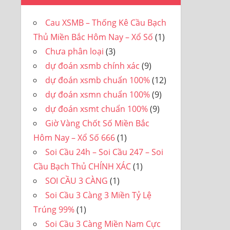
Cau XSMB – Thống Kê Cầu Bạch
Thủ Miền Bắc Hôm Nay – Xổ Số
(1)
Chưa phân loại
(3)
dự đoán xsmb chính xác
(9)
dự đoán xsmb chuẩn 100%
(12)
dự đoán xsmn chuẩn 100%
(9)
dự đoán xsmt chuẩn 100%
(9)
Giờ Vàng Chốt Số Miền Bắc
Hôm Nay – Xổ Số 666
(1)
Soi Cầu 24h – Soi Cầu 247 – Soi
Cầu Bạch Thủ CHÍNH XÁC
(1)
SOI CẦU 3 CÀNG
(1)
Soi Cầu 3 Càng 3 Miền Tỷ Lệ
Trúng 99%
(1)
Soi Cầu 3 Càng Miền Nam Cực