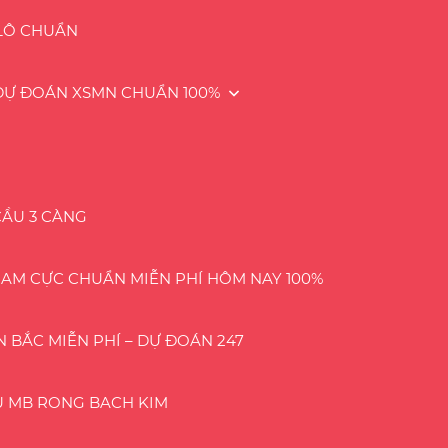
 LÔ CHUẨN
DỰ ĐOÁN XSMN CHUẨN 100%
CẦU 3 CÀNG
NAM CỰC CHUẨN MIỄN PHÍ HÔM NAY 100%
N BẮC MIỄN PHÍ – DỰ ĐOÁN 247
U MB RONG BACH KIM