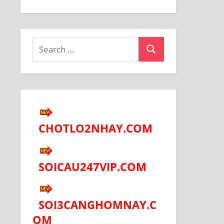
Search
Search
for:
CHOTLO2NHAY.COM
SOICAU247VIP.COM
SOI3CANGHOMNAY.C
OM