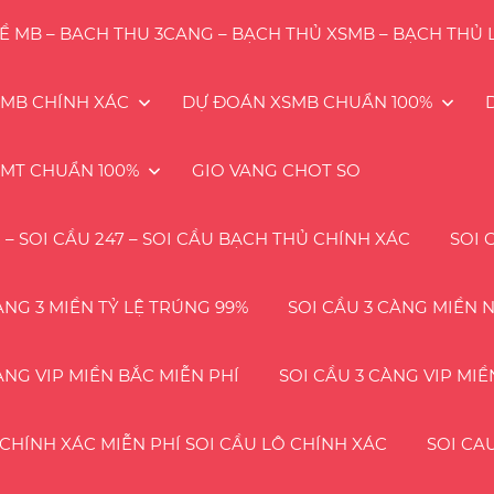
Ề MB – BACH THU 3CANG – BẠCH THỦ XSMB – BẠCH THỦ
MB CHÍNH XÁC
DỰ ĐOÁN XSMB CHUẨN 100%
MT CHUẨN 100%
GIO VANG CHOT SO
 – SOI CẦU 247 – SOI CẦU BẠCH THỦ CHÍNH XÁC
SOI 
ÀNG 3 MIỀN TỶ LỆ TRÚNG 99%
SOI CẦU 3 CÀNG MIỀN 
ÀNG VIP MIỀN BẮC MIỄN PHÍ
SOI CẦU 3 CÀNG VIP MIỀ
CHÍNH XÁC MIỄN PHÍ SOI CẦU LÔ CHÍNH XÁC
SOI CA