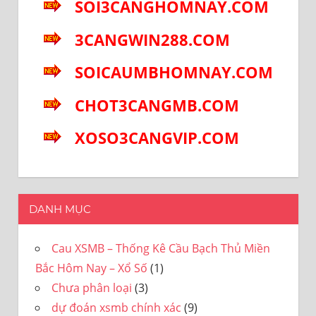
SOI3CANGHOMNAY.COM
3CANGWIN288.COM
SOICAUMBHOMNAY.COM
CHOT3CANGMB.COM
XOSO3CANGVIP.COM
DANH MỤC
Cau XSMB – Thống Kê Cầu Bạch Thủ Miền
Bắc Hôm Nay – Xổ Số
(1)
Chưa phân loại
(3)
dự đoán xsmb chính xác
(9)