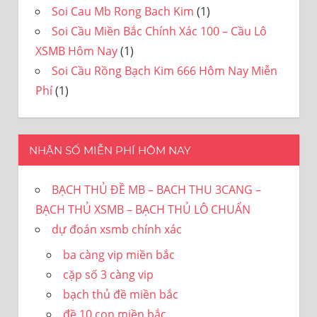
Soi Cau Mb Rong Bach Kim
(1)
Soi Cầu Miền Bắc Chính Xác 100 – Cầu Lô
XSMB Hôm Nay
(1)
Soi Cầu Rồng Bạch Kim 666 Hôm Nay Miễn
Phí
(1)
NHẬN SỐ MIỄN PHÍ HÔM NAY
BẠCH THỦ ĐỀ MB – BACH THU 3CANG –
BẠCH THỦ XSMB – BẠCH THỦ LÔ CHUẨN
dự đoán xsmb chính xác
ba càng vip miền bắc
cặp số 3 càng vip
bạch thủ đề miền bắc
đề 10 con miền bắc