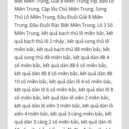
Biệt Miền Trung, Giải 8 Miền Trung Vip, Bao Lô
Miền Trung, Cặp Xỉu Chủ Miền Trung, Song
Thủ Lô Miền Trung, Đầu Đuôi Giải 8 Miền
Trung, Đầu Đuôi Đặc Biệt Miền Trung, Lô 3 Số
Miền Trung, kết quả bạch thủ lô miền bắc, kết
quả bạch thủ lô 2 nháy , kết quả song thủ lô
miền bắc, kết quả bạch thủ đề miền bắc, kết
quả song thủ đề miền bắc, kết quả dàn đề 4
số miền bắc, kết quả dàn đề 6 số miền bắc,
kết quả dàn đề 8 số miền bắc, kết quả dàn đề
10 số miền bắc, kết quả dàn lô 4 số miền bắc,
kết quả dàn lô 6 số miền bắc, kết quả dàn lô 8
số miền bắc, kết quả dàn lô xiên 2 miền bắc,
kết quả dàn lô xiên 3 miền bắc, kết quả dàn lô
xiên 4 miền bắc, kết quả 3 càng miền bắc, kết
quả dàn 3 càng 2 số miền bắc, kết quả dàn lô