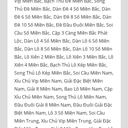
Víp Miền Bắc, Bạch Thủ Đề Miền Bắc, Song
Thủ Đề Miền Bắc, Dàn Đề 4 Số Miền Bắc, Dàn
Đề 6 Số Miền Bắc, Dàn Đề 8 Số Miền Bắc, Dàn
Đề 10 Số Miền Bắc, Đề Đầu Đuôi Miền Bắc, Soi
Cầu Số Miền Bắc, Cặp 3 Càng Miền Bắc Phát
Lộc, Dàn Lô 4 Số Miền Bắc, Dàn Lô 6 Số Miền
Bắc, Dàn Lô 8 Số Miền Bắc, Dàn Lô 10 Số Miền
Bắc, Lô Xiên 2 Miền Bắc, Lô Xiên 3 Miền Bắc, Lô
Xiên 4 Miền Bắc, Bạch Thủ Lô Kép Miền Bắc,
Song Thủ Lô Kép Miền Bắc, Soi Cầu Miền Nam,
Xíu Chủ Vip Miền Nam, Giải Đặc Biệt Miền
Nam, Giải 8 Miền Nam, Bao Lô Miền Nam, Cặp
Xỉu Chủ Miền Nam, Song Thủ Lô Miền Nam,
Đầu Đuôi Giải 8 Miền Nam, Đầu Đuôi Giải Đặc
Biệt Miền Nam, Lô 3 Số Miền Nam, Soi Cầu
Miền Trung, Xíu Chủ Vip Miền Trung, Giải Đặc