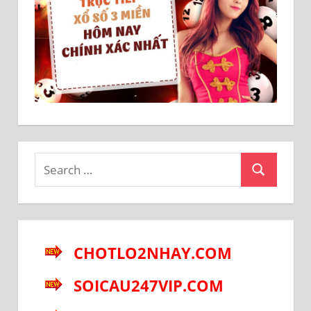
Search
Search
for:
CHOTLO2NHAY.COM
SOICAU247VIP.COM