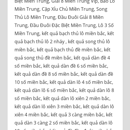
Biệt Miền Trung, Giải 8 Miền Trung Vip, Bao Lô
Miền Trung, Cặp Xỉu Chủ Miền Trung, Song
Thủ Lô Miền Trung, Đầu Đuôi Giải 8 Miền
Trung, Đầu Đuôi Đặc Biệt Miền Trung, Lô 3 Số
Miền Trung, kết quả bạch thủ lô miền bắc, kết
quả bạch thủ lô 2 nháy , kết quả song thủ lô
miền bắc, kết quả bạch thủ đề miền bắc, kết
quả song thủ đề miền bắc, kết quả dàn đề 4
số miền bắc, kết quả dàn đề 6 số miền bắc,
kết quả dàn đề 8 số miền bắc, kết quả dàn đề
10 số miền bắc, kết quả dàn lô 4 số miền bắc,
kết quả dàn lô 6 số miền bắc, kết quả dàn lô 8
số miền bắc, kết quả dàn lô xiên 2 miền bắc,
kết quả dàn lô xiên 3 miền bắc, kết quả dàn lô
xiên 4 miền bắc, kết quả 3 càng miền bắc, kết
quả dàn 3 càng 2 số miền bắc, kết quả dàn lô