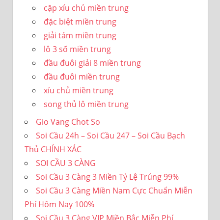
cặp xíu chủ miền trung
đặc biệt miền trung
giải tám miền trung
lô 3 số miền trung
đầu đuôi giải 8 miền trung
đầu đuôi miền trung
xíu chủ miền trung
song thủ lô miền trung
Gio Vang Chot So
Soi Cầu 24h – Soi Cầu 247 – Soi Cầu Bạch
Thủ CHÍNH XÁC
SOI CẦU 3 CÀNG
Soi Cầu 3 Càng 3 Miền Tỷ Lệ Trúng 99%
Soi Cầu 3 Càng Miền Nam Cực Chuẩn Miễn
Phí Hôm Nay 100%
Soi Cầu 3 Càng VIP Miền Bắc Miễn Phí