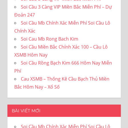
Soi Cầu 3 Càng VIP Miền Bắc Miễn Phí – Dự
Đoán 247
Soi Cầu Mb Chính Xác Miễn Phí Soi Cầu Lô
Chính Xác
Soi Cau Mb Rong Bach Kim
Soi Cầu Miền Bắc Chính Xác 100 – Cầu Lô
XSMB Hôm Nay
Soi Cầu Rồng Bạch Kim 666 Hôm Nay Miễn
Phí
Cau XSMB – Thống Kê Cầu Bạch Thủ Miền
Bắc Hôm Nay – Xổ Số
BÀI VIẾT MỚI
Soi Cầu Mb Chính Xác Miễn Phí Soi Cầu Lô