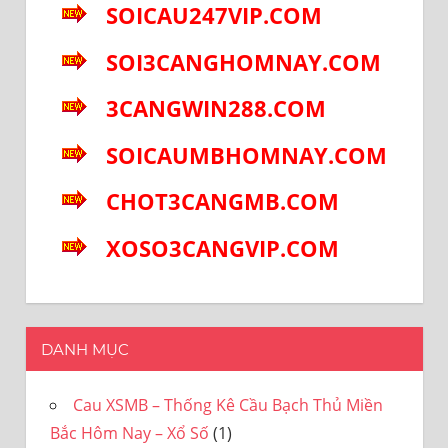
SOICAU247VIP.COM
SOI3CANGHOMNAY.COM
3CANGWIN288.COM
SOICAUMBHOMNAY.COM
CHOT3CANGMB.COM
XOSO3CANGVIP.COM
DANH MỤC
Cau XSMB – Thống Kê Cầu Bạch Thủ Miền
Bắc Hôm Nay – Xổ Số
(1)