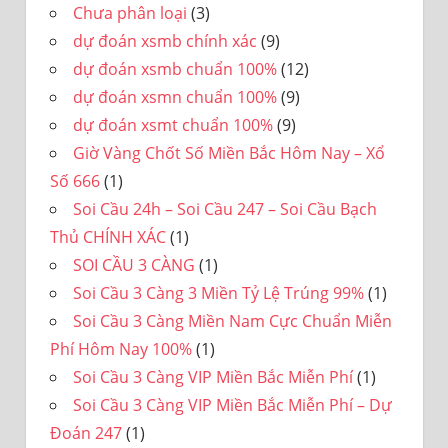
Chưa phân loại
(3)
dự đoán xsmb chính xác
(9)
dự đoán xsmb chuẩn 100%
(12)
dự đoán xsmn chuẩn 100%
(9)
dự đoán xsmt chuẩn 100%
(9)
Giờ Vàng Chốt Số Miền Bắc Hôm Nay – Xổ
Số 666
(1)
Soi Cầu 24h – Soi Cầu 247 – Soi Cầu Bạch
Thủ CHÍNH XÁC
(1)
SOI CẦU 3 CÀNG
(1)
Soi Cầu 3 Càng 3 Miền Tỷ Lệ Trúng 99%
(1)
Soi Cầu 3 Càng Miền Nam Cực Chuẩn Miễn
Phí Hôm Nay 100%
(1)
Soi Cầu 3 Càng VIP Miền Bắc Miễn Phí
(1)
Soi Cầu 3 Càng VIP Miền Bắc Miễn Phí – Dự
Đoán 247
(1)