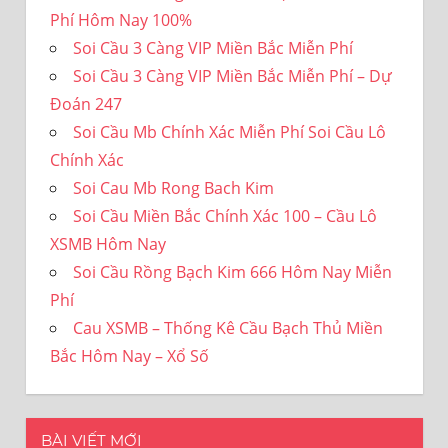
Phí Hôm Nay 100%
Soi Cầu 3 Càng VIP Miền Bắc Miễn Phí
Soi Cầu 3 Càng VIP Miền Bắc Miễn Phí – Dự
Đoán 247
Soi Cầu Mb Chính Xác Miễn Phí Soi Cầu Lô
Chính Xác
Soi Cau Mb Rong Bach Kim
Soi Cầu Miền Bắc Chính Xác 100 – Cầu Lô
XSMB Hôm Nay
Soi Cầu Rồng Bạch Kim 666 Hôm Nay Miễn
Phí
Cau XSMB – Thống Kê Cầu Bạch Thủ Miền
Bắc Hôm Nay – Xổ Số
BÀI VIẾT MỚI