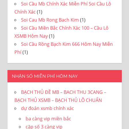
Soi Cầu Mb Chính Xác Miễn Phí Soi Cầu Lô
Chính Xác
(1)
Soi Cau Mb Rong Bach Kim
(1)
Soi Cầu Miền Bắc Chính Xác 100 – Cầu Lô
XSMB Hôm Nay
(1)
Soi Cầu Rồng Bạch Kim 666 Hôm Nay Miễn
Phí
(1)
NHẬN SỐ MIỄN PHÍ HÔM NAY
BẠCH THỦ ĐỀ MB – BACH THU 3CANG –
BẠCH THỦ XSMB – BẠCH THỦ LÔ CHUẨN
dự đoán xsmb chính xác
ba càng vip miền bắc
cặp số 3 càng vip