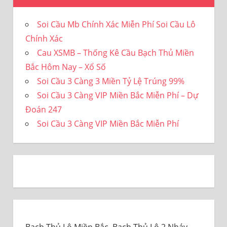
Soi Cầu Mb Chính Xác Miễn Phí Soi Cầu Lô
Chính Xác
Cau XSMB – Thống Kê Cầu Bạch Thủ Miền
Bắc Hôm Nay – Xổ Số
Soi Cầu 3 Càng 3 Miền Tỷ Lệ Trúng 99%
Soi Cầu 3 Càng VIP Miền Bắc Miễn Phí – Dự
Đoán 247
Soi Cầu 3 Càng VIP Miền Bắc Miễn Phí
Bạch Thủ Lô Miền Bắc, Bạch Thủ Lô 2 Nháy