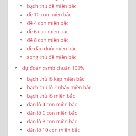
bạch thủ đề miền bắc
đề 10 con miền bắc
đề 4 con miền bắc
đề 6 con miền bắc
đề 8 con miền bắc
đề đầu đuôi miền bắc
song thủ đề miền bắc
dự đoán xsmb chuẩn 100%
bạch thủ lô kép miền bắc
bạch thủ lô 2 nháy miền bắc
bạch thủ lô miền bắc
dàn lô 4 con miền bắc
dàn lô 6 con miền bắc
dàn lô 8 con miền bắc
dàn lô 10 con miền bắc