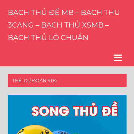
Skip
BẠCH THỦ ĐỀ MB – BACH THU
to
content
3CANG – BẠCH THỦ XSMB –
BẠCH THỦ LÔ CHUẨN
THÀNH
CÔNG
CỦA
MENU
BẠN
LÀ
HẠNH
THẺ:
DỰ ĐOÁN STĐ
PHÚC
CỦA
CHÚNG
TÔI
–
DỊCH
VỤ
CHỐT