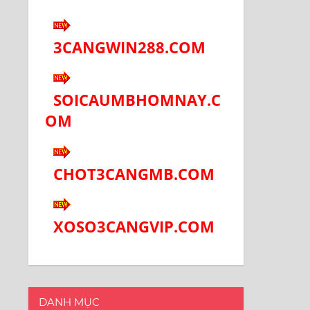
3CANGWIN288.COM
SOICAUMBHOMNAY.C
OM
CHOT3CANGMB.COM
XOSO3CANGVIP.COM
DANH MỤC