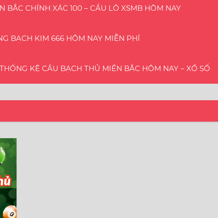
ỀN BẮC CHÍNH XÁC 100 – CẦU LÔ XSMB HÔM NAY
NG BẠCH KIM 666 HÔM NAY MIỄN PHÍ
 THỐNG KÊ CẦU BẠCH THỦ MIỀN BẮC HÔM NAY – XỔ SỐ