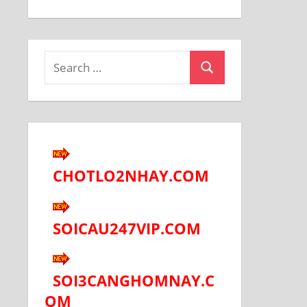
Search
Search
for:
CHOTLO2NHAY.COM
SOICAU247VIP.COM
SOI3CANGHOMNAY.C
OM