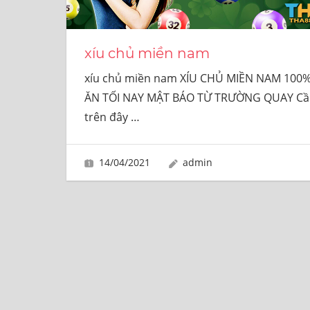
100%
xíu chủ miền nam
xíu chủ miền nam XÍU CHỦ MIỀN NAM 100
ĂN TỐI NAY MẬT BÁO TỪ TRƯỜNG QUAY Cầ
trên đây
…
14/04/2021
admin