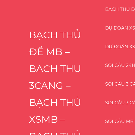
Skip
BẠCH THỦ Đ
to
content
DỰ ĐOÁN XS
BẠCH THỦ
DỰ ĐOÁN XS
ĐỀ MB –
SOI CẦU 24H
BACH THU
3CANG –
SOI CẦU 3 C
BẠCH THỦ
SOI CẦU 3 C
XSMB –
SOI CẦU MB 