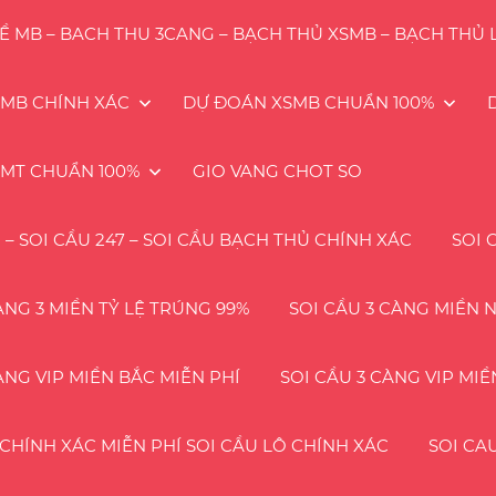
Ề MB – BACH THU 3CANG – BẠCH THỦ XSMB – BẠCH THỦ
MB CHÍNH XÁC
DỰ ĐOÁN XSMB CHUẨN 100%
MT CHUẨN 100%
GIO VANG CHOT SO
 – SOI CẦU 247 – SOI CẦU BẠCH THỦ CHÍNH XÁC
SOI 
ÀNG 3 MIỀN TỶ LỆ TRÚNG 99%
SOI CẦU 3 CÀNG MIỀN 
ÀNG VIP MIỀN BẮC MIỄN PHÍ
SOI CẦU 3 CÀNG VIP MIỀ
CHÍNH XÁC MIỄN PHÍ SOI CẦU LÔ CHÍNH XÁC
SOI CA