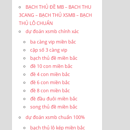
BẠCH THỦ ĐỀ MB – BACH THU
3CANG – BẠCH THỦ XSMB – BẠCH
THỦ LÔ CHUẨN
dự đoán xsmb chính xác
ba càng vip miền bắc
cặp số 3 càng vip
bạch thủ đề miền bắc
đề 10 con miền bắc
đề 4 con miền bắc
đề 6 con miền bắc
đề 8 con miền bắc
đề đầu đuôi miền bắc
song thủ đề miền bắc
dự đoán xsmb chuẩn 100%
bạch thủ lô kép miền bắc