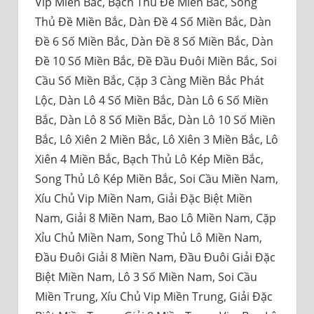
Víp Miền Bắc, Bạch Thủ Đề Miền Bắc, Song
Thủ Đề Miền Bắc, Dàn Đề 4 Số Miền Bắc, Dàn
Đề 6 Số Miền Bắc, Dàn Đề 8 Số Miền Bắc, Dàn
Đề 10 Số Miền Bắc, Đề Đầu Đuôi Miền Bắc, Soi
Cầu Số Miền Bắc, Cặp 3 Càng Miền Bắc Phát
Lộc, Dàn Lô 4 Số Miền Bắc, Dàn Lô 6 Số Miền
Bắc, Dàn Lô 8 Số Miền Bắc, Dàn Lô 10 Số Miền
Bắc, Lô Xiên 2 Miền Bắc, Lô Xiên 3 Miền Bắc, Lô
Xiên 4 Miền Bắc, Bạch Thủ Lô Kép Miền Bắc,
Song Thủ Lô Kép Miền Bắc, Soi Cầu Miền Nam,
Xíu Chủ Vip Miền Nam, Giải Đặc Biệt Miền
Nam, Giải 8 Miền Nam, Bao Lô Miền Nam, Cặp
Xỉu Chủ Miền Nam, Song Thủ Lô Miền Nam,
Đầu Đuôi Giải 8 Miền Nam, Đầu Đuôi Giải Đặc
Biệt Miền Nam, Lô 3 Số Miền Nam, Soi Cầu
Miền Trung, Xíu Chủ Vip Miền Trung, Giải Đặc