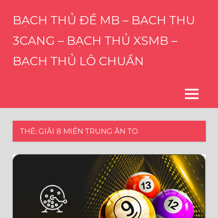
Skip
BẠCH THỦ ĐỀ MB – BACH THU
to
content
3CANG – BẠCH THỦ XSMB –
BẠCH THỦ LÔ CHUẨN
THÀNH
CÔNG
CỦA
MENU
BẠN
LÀ
HẠNH
THẺ:
GIẢI 8 MIỀN TRUNG ĂN TO
PHÚC
CỦA
CHÚNG
TÔI
–
DỊCH
VỤ
CHỐT