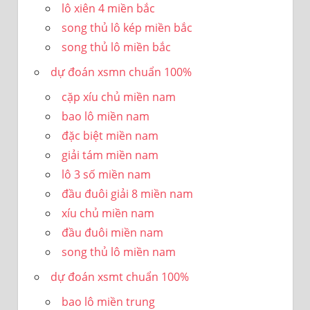
lô xiên 4 miền bắc
song thủ lô kép miền bắc
song thủ lô miền bắc
dự đoán xsmn chuẩn 100%
cặp xíu chủ miền nam
bao lô miền nam
đặc biệt miền nam
giải tám miền nam
lô 3 số miền nam
đầu đuôi giải 8 miền nam
xíu chủ miền nam
đầu đuôi miền nam
song thủ lô miền nam
dự đoán xsmt chuẩn 100%
bao lô miền trung