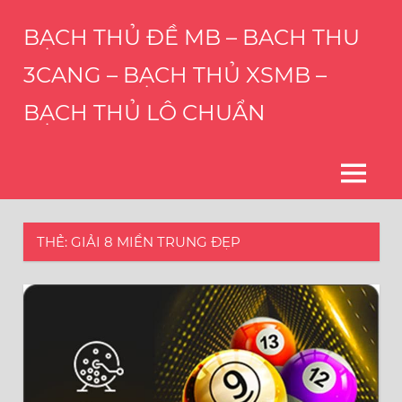
Skip
BẠCH THỦ ĐỀ MB – BACH THU
to
content
3CANG – BẠCH THỦ XSMB –
BẠCH THỦ LÔ CHUẨN
THÀNH
CÔNG
CỦA
MENU
BẠN
LÀ
HẠNH
THẺ:
GIẢI 8 MIỀN TRUNG ĐẸP
PHÚC
CỦA
CHÚNG
TÔI
–
DỊCH
VỤ
CHỐT