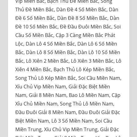
Víp Miền Bắc, Bạch Thủ Đề Miền Bắc, Song
Thủ Đề Miền Bắc, Dàn Đề 4 Số Miền Bắc, Dàn
Đề 6 Số Miền Bắc, Dàn Đề 8 Số Miền Bắc, Dàn
Đề 10 Số Miền Bắc, Đề Đầu Đuôi Miền Bắc, Soi
Cầu Số Miền Bắc, Cặp 3 Càng Miền Bắc Phát
Lộc, Dàn Lô 4 Số Miền Bắc, Dàn Lô 6 Số Miền
Bắc, Dàn Lô 8 Số Miền Bắc, Dàn Lô 10 Số Miền
Bắc, Lô Xiên 2 Miền Bắc, Lô Xiên 3 Miền Bắc, Lô
Xiên 4 Miền Bắc, Bạch Thủ Lô Kép Miền Bắc,
Song Thủ Lô Kép Miền Bắc, Soi Cầu Miền Nam,
Xíu Chủ Vip Miền Nam, Giải Đặc Biệt Miền
Nam, Giải 8 Miền Nam, Bao Lô Miền Nam, Cặp
Xỉu Chủ Miền Nam, Song Thủ Lô Miền Nam,
Đầu Đuôi Giải 8 Miền Nam, Đầu Đuôi Giải Đặc
Biệt Miền Nam, Lô 3 Số Miền Nam, Soi Cầu
Miền Trung, Xíu Chủ Vip Miền Trung, Giải Đặc