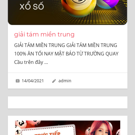
SỐ
UY
TÍN
100%
giải tám miền trung
GIẢI TÁM MIỀN TRUNG GIẢI TÁM MIỀN TRUNG
100% ĂN TỐI NAY MẬT BÁO TỪ TRƯỜNG QUAY
Cầu trên đây
…
14/04/2021
admin