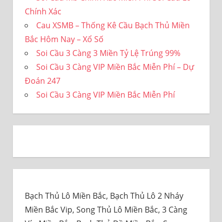
Chính Xác
Cau XSMB – Thống Kê Cầu Bạch Thủ Miền
Bắc Hôm Nay – Xổ Số
Soi Cầu 3 Càng 3 Miền Tỷ Lệ Trúng 99%
Soi Cầu 3 Càng VIP Miền Bắc Miễn Phí – Dự
Đoán 247
Soi Cầu 3 Càng VIP Miền Bắc Miễn Phí
Bạch Thủ Lô Miền Bắc, Bạch Thủ Lô 2 Nháy
Miền Bắc Vip, Song Thủ Lô Miền Bắc, 3 Càng