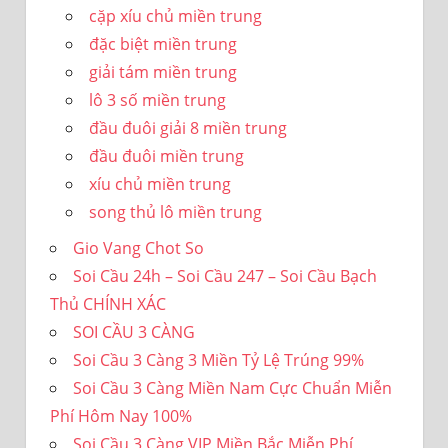
cặp xíu chủ miền trung
đặc biệt miền trung
giải tám miền trung
lô 3 số miền trung
đầu đuôi giải 8 miền trung
đầu đuôi miền trung
xíu chủ miền trung
song thủ lô miền trung
Gio Vang Chot So
Soi Cầu 24h – Soi Cầu 247 – Soi Cầu Bạch
Thủ CHÍNH XÁC
SOI CẦU 3 CÀNG
Soi Cầu 3 Càng 3 Miền Tỷ Lệ Trúng 99%
Soi Cầu 3 Càng Miền Nam Cực Chuẩn Miễn
Phí Hôm Nay 100%
Soi Cầu 3 Càng VIP Miền Bắc Miễn Phí