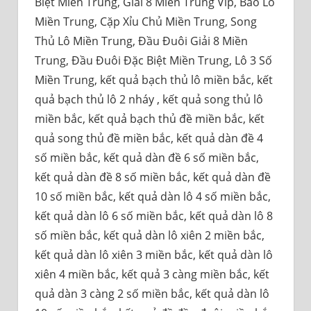
Biệt Miền Trung, Giải 8 Miền Trung Vip, Bao Lô
Miền Trung, Cặp Xỉu Chủ Miền Trung, Song
Thủ Lô Miền Trung, Đầu Đuôi Giải 8 Miền
Trung, Đầu Đuôi Đặc Biệt Miền Trung, Lô 3 Số
Miền Trung, kết quả bạch thủ lô miền bắc, kết
quả bạch thủ lô 2 nháy , kết quả song thủ lô
miền bắc, kết quả bạch thủ đề miền bắc, kết
quả song thủ đề miền bắc, kết quả dàn đề 4
số miền bắc, kết quả dàn đề 6 số miền bắc,
kết quả dàn đề 8 số miền bắc, kết quả dàn đề
10 số miền bắc, kết quả dàn lô 4 số miền bắc,
kết quả dàn lô 6 số miền bắc, kết quả dàn lô 8
số miền bắc, kết quả dàn lô xiên 2 miền bắc,
kết quả dàn lô xiên 3 miền bắc, kết quả dàn lô
xiên 4 miền bắc, kết quả 3 càng miền bắc, kết
quả dàn 3 càng 2 số miền bắc, kết quả dàn lô