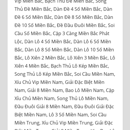
Víp Miền Bắc, Bạch Thủ Đề Miền Bắc, Song
Thủ Đề Miền Bắc, Dàn Đề 4 Số Miền Bắc, Dàn
Đề 6 Số Miền Bắc, Dàn Đề 8 Số Miền Bắc, Dàn
Đề 10 Số Miền Bắc, Đề Đầu Đuôi Miền Bắc, Soi
Cầu Số Miền Bắc, Cặp 3 Càng Miền Bắc Phát
Lộc, Dàn Lô 4 Số Miền Bắc, Dàn Lô 6 Số Miền
Bắc, Dàn Lô 8 Số Miền Bắc, Dàn Lô 10 Số Miền
Bắc, Lô Xiên 2 Miền Bắc, Lô Xiên 3 Miền Bắc, Lô
Xiên 4 Miền Bắc, Bạch Thủ Lô Kép Miền Bắc,
Song Thủ Lô Kép Miền Bắc, Soi Cầu Miền Nam,
Xíu Chủ Vip Miền Nam, Giải Đặc Biệt Miền
Nam, Giải 8 Miền Nam, Bao Lô Miền Nam, Cặp
Xỉu Chủ Miền Nam, Song Thủ Lô Miền Nam,
Đầu Đuôi Giải 8 Miền Nam, Đầu Đuôi Giải Đặc
Biệt Miền Nam, Lô 3 Số Miền Nam, Soi Cầu
Miền Trung, Xíu Chủ Vip Miền Trung, Giải Đặc