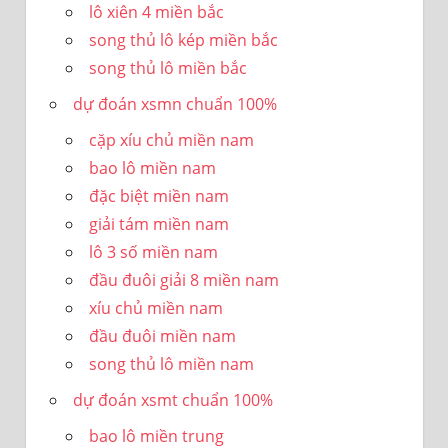
lô xiên 4 miền bắc
song thủ lô kép miền bắc
song thủ lô miền bắc
dự đoán xsmn chuẩn 100%
cặp xíu chủ miền nam
bao lô miền nam
đặc biệt miền nam
giải tám miền nam
lô 3 số miền nam
đầu đuôi giải 8 miền nam
xíu chủ miền nam
đầu đuôi miền nam
song thủ lô miền nam
dự đoán xsmt chuẩn 100%
bao lô miền trung