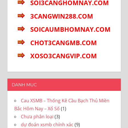
SOI3CANGHOMNAY.COM
3CANGWIN288.COM
SOICAUMBHOMNAY.COM
CHOT3CANGMB.COM
XOSO3CANGVIP.COM
DANH MỤC
Cau XSMB – Thống Kê Cầu Bạch Thủ Miền
Bắc Hôm Nay – Xổ Số
(1)
Chưa phân loại
(3)
dự đoán xsmb chính xác
(9)