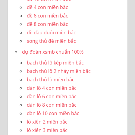
đề 4 con miền bắc
đề 6 con miền bắc
đề 8 con miền bắc
đề đầu đuôi miền bắc
song thủ đề miền bắc
dự đoán xsmb chuẩn 100%
bạch thủ lô kép miền bắc
bạch thủ lô 2 nháy miền bắc
bạch thủ lô miền bắc
dàn lô 4 con miền bắc
dàn lô 6 con miền bắc
dàn lô 8 con miền bắc
dàn lô 10 con miền bắc
lô xiên 2 miền bắc
lô xiên 3 miền bắc