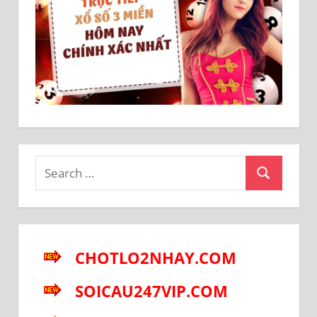
Search
Search
for:
CHOTLO2NHAY.COM
SOICAU247VIP.COM