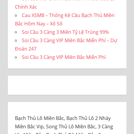
Chính Xác
Cau XSMB – Thống Kê Cầu Bạch Thủ Miền
Bắc Hôm Nay – Xổ Số
Soi Cầu 3 Càng 3 Miền Tỷ Lệ Trúng 99%
Soi Cầu 3 Càng VIP Miền Bắc Miễn Phí – Dự
Đoán 247
Soi Cầu 3 Càng VIP Miền Bắc Miễn Phí
Bạch Thủ Lô Miền Bắc, Bạch Thủ Lô 2 Nháy
Miền Bắc Vip, Song Thủ Lô Miền Bắc, 3 Càng