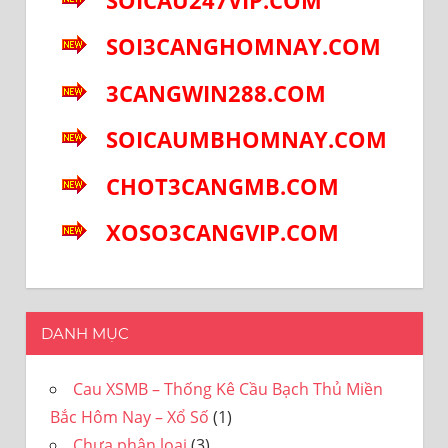
SOI3CANGHOMNAY.COM
3CANGWIN288.COM
SOICAUMBHOMNAY.COM
CHOT3CANGMB.COM
XOSO3CANGVIP.COM
DANH MỤC
Cau XSMB – Thống Kê Cầu Bạch Thủ Miền
Bắc Hôm Nay – Xổ Số
(1)
Chưa phân loại
(3)