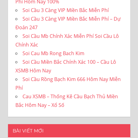
Phí Hôm Nay 100%
Soi Cầu 3 Càng VIP Miền Bắc Miễn Phí
Soi Cầu 3 Càng VIP Miền Bắc Miễn Phí – Dự
Đoán 247
Soi Cầu Mb Chính Xác Miễn Phí Soi Cầu Lô
Chính Xác
Soi Cau Mb Rong Bach Kim
Soi Cầu Miền Bắc Chính Xác 100 – Cầu Lô
XSMB Hôm Nay
Soi Cầu Rồng Bạch Kim 666 Hôm Nay Miễn
Phí
Cau XSMB – Thống Kê Cầu Bạch Thủ Miền
Bắc Hôm Nay – Xổ Số
BÀI VIẾT MỚI