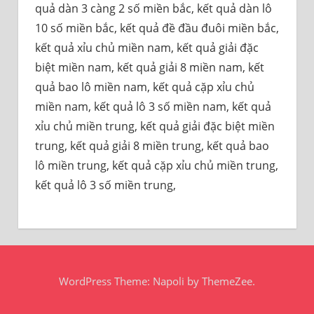
quả dàn 3 càng 2 số miền bắc, kết quả dàn lô
10 số miền bắc, kết quả đề đầu đuôi miền bắc,
kết quả xỉu chủ miền nam, kết quả giải đặc
biệt miền nam, kết quả giải 8 miền nam, kết
quả bao lô miền nam, kết quả cặp xỉu chủ
miền nam, kết quả lô 3 số miền nam, kết quả
xỉu chủ miền trung, kết quả giải đặc biệt miền
trung, kết quả giải 8 miền trung, kết quả bao
lô miền trung, kết quả cặp xỉu chủ miền trung,
kết quả lô 3 số miền trung,
WordPress Theme: Napoli by ThemeZee.