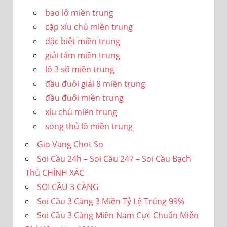
bao lô miền trung
cặp xíu chủ miền trung
đặc biệt miền trung
giải tám miền trung
lô 3 số miền trung
đầu đuôi giải 8 miền trung
đầu đuôi miền trung
xíu chủ miền trung
song thủ lô miền trung
Gio Vang Chot So
Soi Cầu 24h – Soi Cầu 247 – Soi Cầu Bạch
Thủ CHÍNH XÁC
SOI CẦU 3 CÀNG
Soi Cầu 3 Càng 3 Miền Tỷ Lệ Trúng 99%
Soi Cầu 3 Càng Miền Nam Cực Chuẩn Miễn