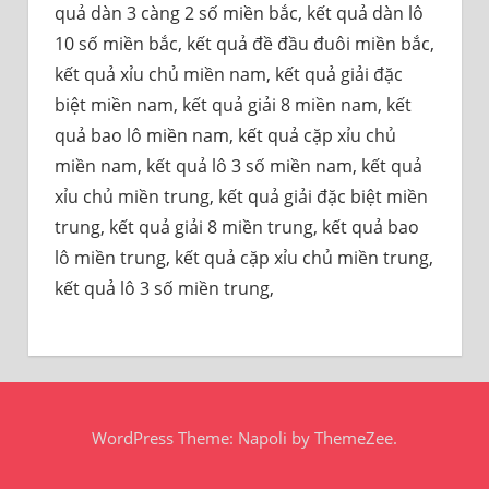
quả dàn 3 càng 2 số miền bắc, kết quả dàn lô
10 số miền bắc, kết quả đề đầu đuôi miền bắc,
kết quả xỉu chủ miền nam, kết quả giải đặc
biệt miền nam, kết quả giải 8 miền nam, kết
quả bao lô miền nam, kết quả cặp xỉu chủ
miền nam, kết quả lô 3 số miền nam, kết quả
xỉu chủ miền trung, kết quả giải đặc biệt miền
trung, kết quả giải 8 miền trung, kết quả bao
lô miền trung, kết quả cặp xỉu chủ miền trung,
kết quả lô 3 số miền trung,
WordPress Theme: Napoli by ThemeZee.