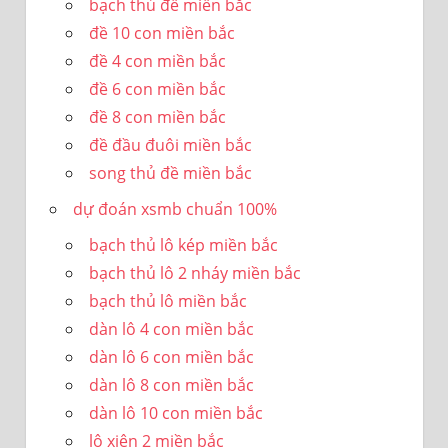
bạch thủ đề miền bắc
đề 10 con miền bắc
đề 4 con miền bắc
đề 6 con miền bắc
đề 8 con miền bắc
đề đầu đuôi miền bắc
song thủ đề miền bắc
dự đoán xsmb chuẩn 100%
bạch thủ lô kép miền bắc
bạch thủ lô 2 nháy miền bắc
bạch thủ lô miền bắc
dàn lô 4 con miền bắc
dàn lô 6 con miền bắc
dàn lô 8 con miền bắc
dàn lô 10 con miền bắc
lô xiên 2 miền bắc