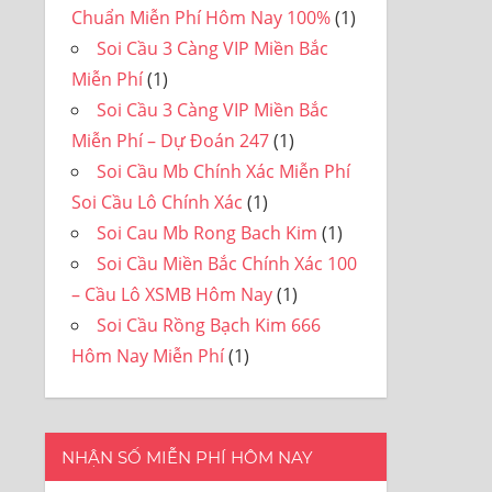
Chuẩn Miễn Phí Hôm Nay 100%
(1)
Soi Cầu 3 Càng VIP Miền Bắc
Miễn Phí
(1)
Soi Cầu 3 Càng VIP Miền Bắc
Miễn Phí – Dự Đoán 247
(1)
Soi Cầu Mb Chính Xác Miễn Phí
Soi Cầu Lô Chính Xác
(1)
Soi Cau Mb Rong Bach Kim
(1)
Soi Cầu Miền Bắc Chính Xác 100
– Cầu Lô XSMB Hôm Nay
(1)
Soi Cầu Rồng Bạch Kim 666
Hôm Nay Miễn Phí
(1)
NHẬN SỐ MIỄN PHÍ HÔM NAY