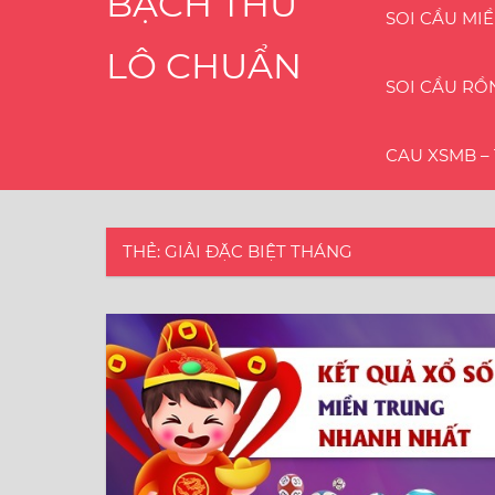
BẠCH THỦ
SOI CẦU MI
LÔ CHUẨN
SOI CẦU RỒ
THÀNH
CÔNG
CỦA
CAU XSMB –
BẠN
LÀ
HẠNH
PHÚC
THẺ:
GIẢI ĐẶC BIỆT THÁNG
CỦA
CHÚNG
TÔI
–
DỊCH
VỤ
CHỐT
SỐ
UY
TÍN