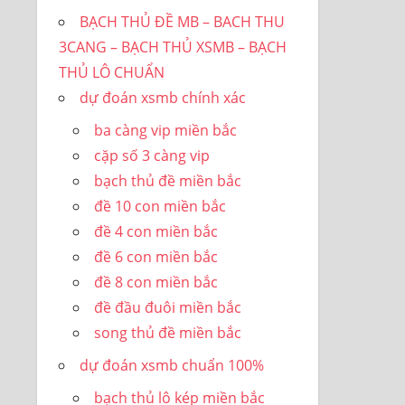
BẠCH THỦ ĐỀ MB – BACH THU
3CANG – BẠCH THỦ XSMB – BẠCH
THỦ LÔ CHUẨN
dự đoán xsmb chính xác
ba càng vip miền bắc
cặp số 3 càng vip
bạch thủ đề miền bắc
đề 10 con miền bắc
đề 4 con miền bắc
đề 6 con miền bắc
đề 8 con miền bắc
đề đầu đuôi miền bắc
song thủ đề miền bắc
dự đoán xsmb chuẩn 100%
bạch thủ lô kép miền bắc