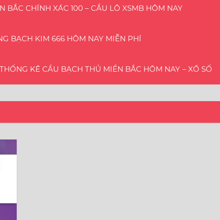
ỀN BẮC CHÍNH XÁC 100 – CẦU LÔ XSMB HÔM NAY
NG BẠCH KIM 666 HÔM NAY MIỄN PHÍ
 THỐNG KÊ CẦU BẠCH THỦ MIỀN BẮC HÔM NAY – XỔ SỐ