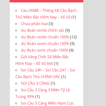
Cau XSMB – Thống Kê Cầu Bạch
Thủ Miền Bắc Hôm Nay – Xổ Số
(1)
Chưa phân loại
(3)
dự đoán xsmb chính xác
(9)
dự đoán xsmb chuẩn 100%
(12)
dự đoán xsmn chuẩn 100%
(9)
dự đoán xsmt chuẩn 100%
(9)
Giờ Vàng Chốt Số Miền Bắc
Hôm Nay – Xổ Số 666
(1)
Soi Cầu 24h – Soi Cầu 247 – Soi
Cầu Bạch Thủ CHÍNH XÁC
(1)
SOI CẦU 3 CÀNG
(1)
Soi Cầu 3 Càng 3 Miền Tỷ Lệ
Trúng 99%
(1)
Soi Cầu 3 Càng Miền Nam Cực