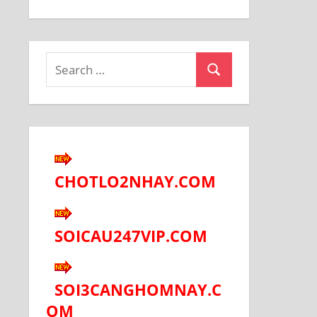
Search
Search
for:
CHOTLO2NHAY.COM
SOICAU247VIP.COM
SOI3CANGHOMNAY.C
OM