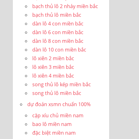
bạch thủ lô 2 nháy miền bắc
bạch thủ lô miền bắc
dàn lô 4 con miền bắc
dàn lô 6 con miền bắc
dàn lô 8 con miền bắc
dàn lô 10 con miền bắc
lô xiên 2 miền bắc
lô xiên 3 miền bắc
lô xiên 4 miền bắc
song thủ lô kép miền bắc
song thủ lô miền bắc
dự đoán xsmn chuẩn 100%
cặp xíu chủ miền nam
bao lô miền nam
đặc biệt miền nam