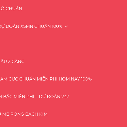
 LÔ CHUẨN
DỰ ĐOÁN XSMN CHUẨN 100%
CẦU 3 CÀNG
NAM CỰC CHUẨN MIỄN PHÍ HÔM NAY 100%
N BẮC MIỄN PHÍ – DỰ ĐOÁN 247
U MB RONG BACH KIM