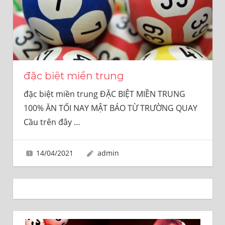
SỐ
UY
TÍN
100%
đặc biệt miền trung
đặc biệt miền trung ĐẶC BIỆT MIỀN TRUNG
100% ĂN TỐI NAY MẬT BÁO TỪ TRƯỜNG QUAY
Cầu trên đây
…
14/04/2021
admin