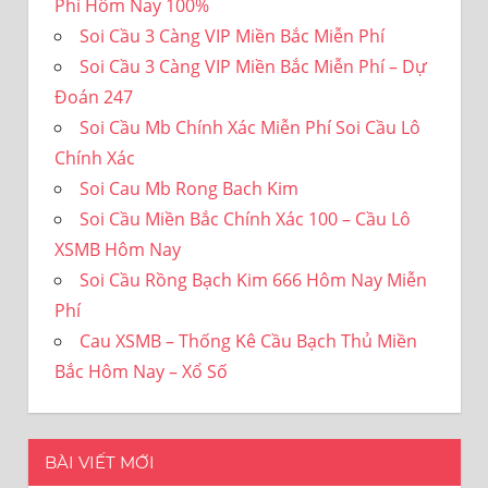
Phí Hôm Nay 100%
Soi Cầu 3 Càng VIP Miền Bắc Miễn Phí
Soi Cầu 3 Càng VIP Miền Bắc Miễn Phí – Dự
Đoán 247
Soi Cầu Mb Chính Xác Miễn Phí Soi Cầu Lô
Chính Xác
Soi Cau Mb Rong Bach Kim
Soi Cầu Miền Bắc Chính Xác 100 – Cầu Lô
XSMB Hôm Nay
Soi Cầu Rồng Bạch Kim 666 Hôm Nay Miễn
Phí
Cau XSMB – Thống Kê Cầu Bạch Thủ Miền
Bắc Hôm Nay – Xổ Số
BÀI VIẾT MỚI