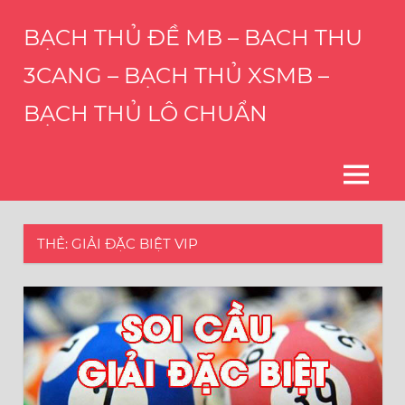
Skip
BẠCH THỦ ĐỀ MB – BACH THU
to
content
3CANG – BẠCH THỦ XSMB –
BẠCH THỦ LÔ CHUẨN
THÀNH
CÔNG
CỦA
MENU
BẠN
LÀ
HẠNH
THẺ:
GIẢI ĐẶC BIỆT VIP
PHÚC
CỦA
CHÚNG
TÔI
–
DỊCH
VỤ
CHỐT