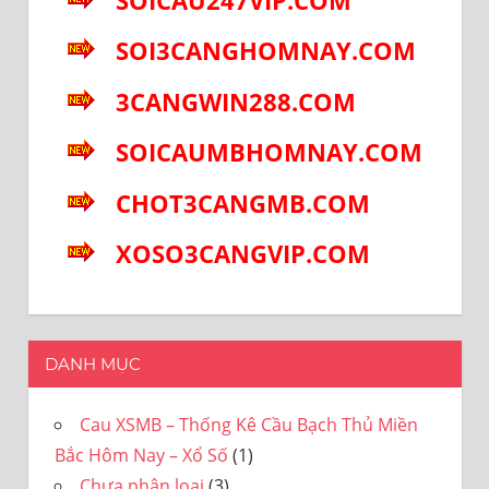
SOI3CANGHOMNAY.COM
3CANGWIN288.COM
SOICAUMBHOMNAY.COM
CHOT3CANGMB.COM
XOSO3CANGVIP.COM
DANH MỤC
Cau XSMB – Thống Kê Cầu Bạch Thủ Miền
Bắc Hôm Nay – Xổ Số
(1)
Chưa phân loại
(3)