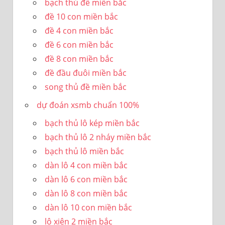
bạch thủ đề miền bắc
đề 10 con miền bắc
đề 4 con miền bắc
đề 6 con miền bắc
đề 8 con miền bắc
đề đầu đuôi miền bắc
song thủ đề miền bắc
dự đoán xsmb chuẩn 100%
bạch thủ lô kép miền bắc
bạch thủ lô 2 nháy miền bắc
bạch thủ lô miền bắc
dàn lô 4 con miền bắc
dàn lô 6 con miền bắc
dàn lô 8 con miền bắc
dàn lô 10 con miền bắc
lô xiên 2 miền bắc