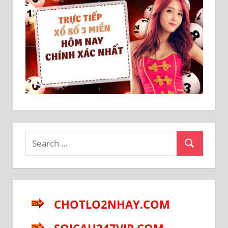
Search
Search
for:
CHOTLO2NHAY.COM
SOICAU247VIP.COM