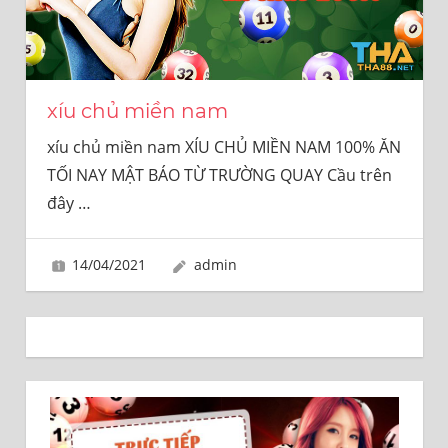
SỐ
UY
TÍN
100%
xíu chủ miền nam
xíu chủ miền nam XÍU CHỦ MIỀN NAM 100% ĂN
TỐI NAY MẬT BÁO TỪ TRƯỜNG QUAY Cầu trên
đây
…
14/04/2021
admin