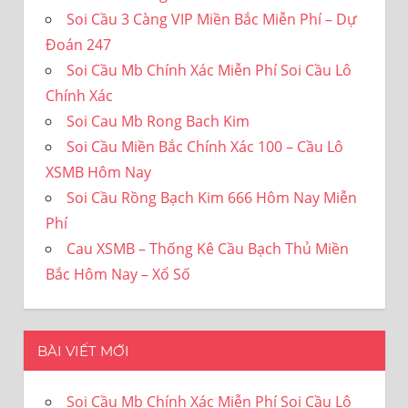
Soi Cầu 3 Càng VIP Miền Bắc Miễn Phí – Dự
Đoán 247
Soi Cầu Mb Chính Xác Miễn Phí Soi Cầu Lô
Chính Xác
Soi Cau Mb Rong Bach Kim
Soi Cầu Miền Bắc Chính Xác 100 – Cầu Lô
XSMB Hôm Nay
Soi Cầu Rồng Bạch Kim 666 Hôm Nay Miễn
Phí
Cau XSMB – Thống Kê Cầu Bạch Thủ Miền
Bắc Hôm Nay – Xổ Số
BÀI VIẾT MỚI
Soi Cầu Mb Chính Xác Miễn Phí Soi Cầu Lô