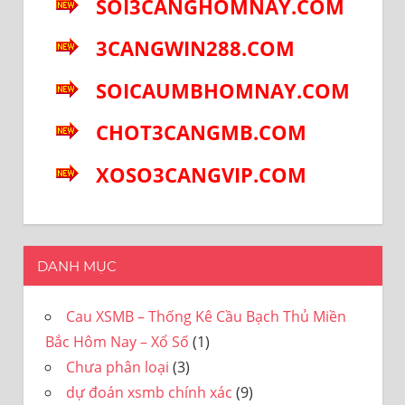
SOI3CANGHOMNAY.COM
3CANGWIN288.COM
SOICAUMBHOMNAY.COM
CHOT3CANGMB.COM
XOSO3CANGVIP.COM
DANH MỤC
Cau XSMB – Thống Kê Cầu Bạch Thủ Miền
Bắc Hôm Nay – Xổ Số
(1)
Chưa phân loại
(3)
dự đoán xsmb chính xác
(9)