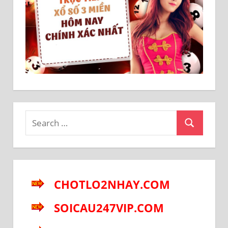
Search
Search
for:
CHOTLO2NHAY.COM
SOICAU247VIP.COM