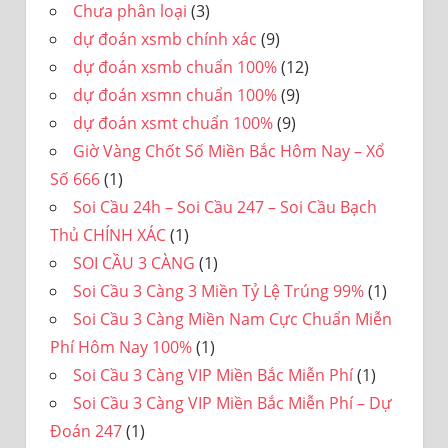
Chưa phân loại
(3)
dự đoán xsmb chính xác
(9)
dự đoán xsmb chuẩn 100%
(12)
dự đoán xsmn chuẩn 100%
(9)
dự đoán xsmt chuẩn 100%
(9)
Giờ Vàng Chốt Số Miền Bắc Hôm Nay – Xổ
Số 666
(1)
Soi Cầu 24h – Soi Cầu 247 – Soi Cầu Bạch
Thủ CHÍNH XÁC
(1)
SOI CẦU 3 CÀNG
(1)
Soi Cầu 3 Càng 3 Miền Tỷ Lệ Trúng 99%
(1)
Soi Cầu 3 Càng Miền Nam Cực Chuẩn Miễn
Phí Hôm Nay 100%
(1)
Soi Cầu 3 Càng VIP Miền Bắc Miễn Phí
(1)
Soi Cầu 3 Càng VIP Miền Bắc Miễn Phí – Dự
Đoán 247
(1)