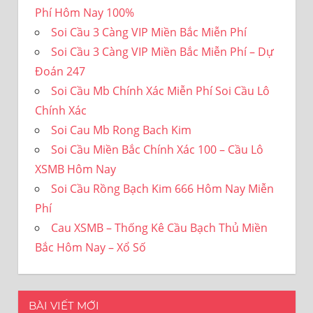
Phí Hôm Nay 100%
Soi Cầu 3 Càng VIP Miền Bắc Miễn Phí
Soi Cầu 3 Càng VIP Miền Bắc Miễn Phí – Dự
Đoán 247
Soi Cầu Mb Chính Xác Miễn Phí Soi Cầu Lô
Chính Xác
Soi Cau Mb Rong Bach Kim
Soi Cầu Miền Bắc Chính Xác 100 – Cầu Lô
XSMB Hôm Nay
Soi Cầu Rồng Bạch Kim 666 Hôm Nay Miễn
Phí
Cau XSMB – Thống Kê Cầu Bạch Thủ Miền
Bắc Hôm Nay – Xổ Số
BÀI VIẾT MỚI