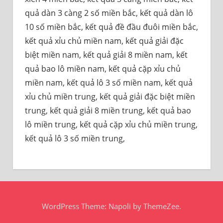
quả dàn 3 càng 2 số miền bắc, kết quả dàn lô
10 số miền bắc, kết quả đề đầu đuôi miền bắc,
kết quả xỉu chủ miền nam, kết quả giải đặc
biệt miền nam, kết quả giải 8 miền nam, kết
quả bao lô miền nam, kết quả cặp xỉu chủ
miền nam, kết quả lô 3 số miền nam, kết quả
xỉu chủ miền trung, kết quả giải đặc biệt miền
trung, kết quả giải 8 miền trung, kết quả bao
lô miền trung, kết quả cặp xỉu chủ miền trung,
kết quả lô 3 số miền trung,
WordPress Theme: Napoli by ThemeZee.