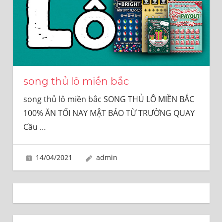
SỐ
UY
TÍN
100%
song thủ lô miền bắc
song thủ lô miền bắc SONG THỦ LÔ MIỀN BẮC
100% ĂN TỐI NAY MẬT BÁO TỪ TRƯỜNG QUAY
Cầu
…
14/04/2021
admin