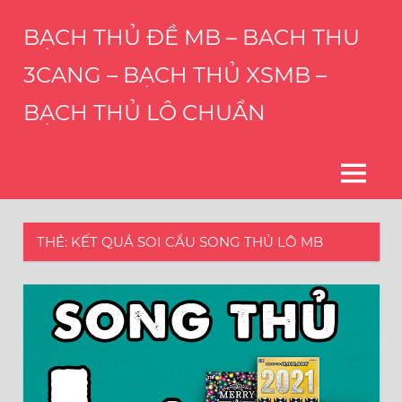
Skip
BẠCH THỦ ĐỀ MB – BACH THU
to
content
3CANG – BẠCH THỦ XSMB –
BẠCH THỦ LÔ CHUẨN
THÀNH
CÔNG
CỦA
MENU
BẠN
LÀ
HẠNH
THẺ:
KẾT QUẢ SOI CẦU SONG THỦ LÔ MB
PHÚC
CỦA
CHÚNG
TÔI
–
DỊCH
VỤ
CHỐT