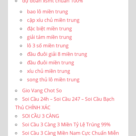
dự đoán xsmt chuẩn 100%
bao lô miền trung
cặp xíu chủ miền trung
đặc biệt miền trung
giải tám miền trung
lô 3 số miền trung
đầu đuôi giải 8 miền trung
đầu đuôi miền trung
xíu chủ miền trung
song thủ lô miền trung
Gio Vang Chot So
Soi Cầu 24h – Soi Cầu 247 – Soi Cầu Bạch
Thủ CHÍNH XÁC
SOI CẦU 3 CÀNG
Soi Cầu 3 Càng 3 Miền Tỷ Lệ Trúng 99%
Soi Cầu 3 Càng Miền Nam Cực Chuẩn Miễn