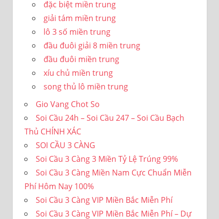
đặc biệt miền trung
giải tám miền trung
lô 3 số miền trung
đầu đuôi giải 8 miền trung
đầu đuôi miền trung
xíu chủ miền trung
song thủ lô miền trung
Gio Vang Chot So
Soi Cầu 24h – Soi Cầu 247 – Soi Cầu Bạch
Thủ CHÍNH XÁC
SOI CẦU 3 CÀNG
Soi Cầu 3 Càng 3 Miền Tỷ Lệ Trúng 99%
Soi Cầu 3 Càng Miền Nam Cực Chuẩn Miễn
Phí Hôm Nay 100%
Soi Cầu 3 Càng VIP Miền Bắc Miễn Phí
Soi Cầu 3 Càng VIP Miền Bắc Miễn Phí – Dự