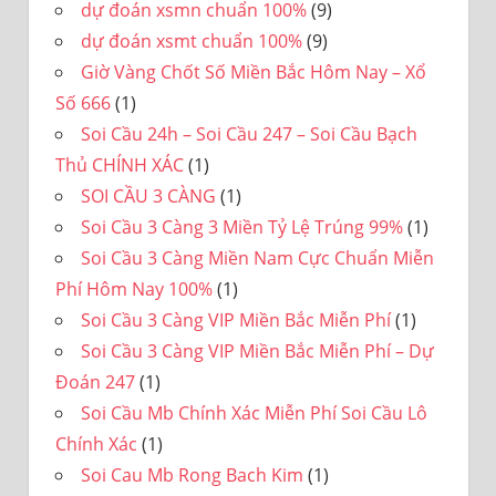
dự đoán xsmn chuẩn 100%
(9)
dự đoán xsmt chuẩn 100%
(9)
Giờ Vàng Chốt Số Miền Bắc Hôm Nay – Xổ
Số 666
(1)
Soi Cầu 24h – Soi Cầu 247 – Soi Cầu Bạch
Thủ CHÍNH XÁC
(1)
SOI CẦU 3 CÀNG
(1)
Soi Cầu 3 Càng 3 Miền Tỷ Lệ Trúng 99%
(1)
Soi Cầu 3 Càng Miền Nam Cực Chuẩn Miễn
Phí Hôm Nay 100%
(1)
Soi Cầu 3 Càng VIP Miền Bắc Miễn Phí
(1)
Soi Cầu 3 Càng VIP Miền Bắc Miễn Phí – Dự
Đoán 247
(1)
Soi Cầu Mb Chính Xác Miễn Phí Soi Cầu Lô
Chính Xác
(1)
Soi Cau Mb Rong Bach Kim
(1)