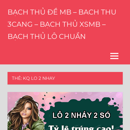
Skip
BẠCH THỦ ĐỀ MB – BACH THU
to
content
3CANG – BẠCH THỦ XSMB –
BẠCH THỦ LÔ CHUẨN
THÀNH
CÔNG
CỦA
MENU
BẠN
LÀ
HẠNH
THẺ:
KQ LO 2 NHAY
PHÚC
CỦA
CHÚNG
TÔI
–
DỊCH
VỤ
CHỐT