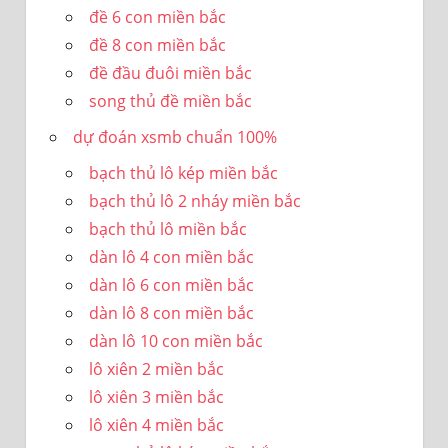
đề 6 con miền bắc
đề 8 con miền bắc
đề đầu đuôi miền bắc
song thủ đề miền bắc
dự đoán xsmb chuẩn 100%
bạch thủ lô kép miền bắc
bạch thủ lô 2 nháy miền bắc
bạch thủ lô miền bắc
dàn lô 4 con miền bắc
dàn lô 6 con miền bắc
dàn lô 8 con miền bắc
dàn lô 10 con miền bắc
lô xiên 2 miền bắc
lô xiên 3 miền bắc
lô xiên 4 miền bắc