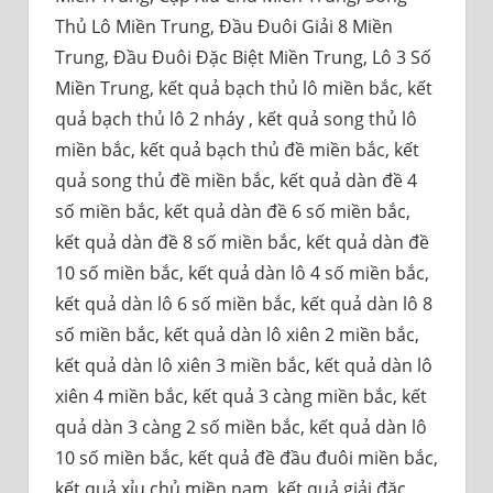
Thủ Lô Miền Trung, Đầu Đuôi Giải 8 Miền
Trung, Đầu Đuôi Đặc Biệt Miền Trung, Lô 3 Số
Miền Trung, kết quả bạch thủ lô miền bắc, kết
quả bạch thủ lô 2 nháy , kết quả song thủ lô
miền bắc, kết quả bạch thủ đề miền bắc, kết
quả song thủ đề miền bắc, kết quả dàn đề 4
số miền bắc, kết quả dàn đề 6 số miền bắc,
kết quả dàn đề 8 số miền bắc, kết quả dàn đề
10 số miền bắc, kết quả dàn lô 4 số miền bắc,
kết quả dàn lô 6 số miền bắc, kết quả dàn lô 8
số miền bắc, kết quả dàn lô xiên 2 miền bắc,
kết quả dàn lô xiên 3 miền bắc, kết quả dàn lô
xiên 4 miền bắc, kết quả 3 càng miền bắc, kết
quả dàn 3 càng 2 số miền bắc, kết quả dàn lô
10 số miền bắc, kết quả đề đầu đuôi miền bắc,
kết quả xỉu chủ miền nam, kết quả giải đặc