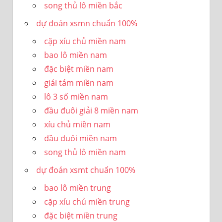
song thủ lô miền bắc
dự đoán xsmn chuẩn 100%
cặp xíu chủ miền nam
bao lô miền nam
đặc biệt miền nam
giải tám miền nam
lô 3 số miền nam
đầu đuôi giải 8 miền nam
xíu chủ miền nam
đầu đuôi miền nam
song thủ lô miền nam
dự đoán xsmt chuẩn 100%
bao lô miền trung
cặp xíu chủ miền trung
đặc biệt miền trung