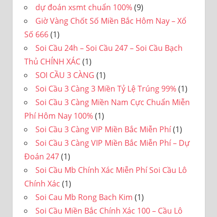
dự đoán xsmt chuẩn 100%
(9)
Giờ Vàng Chốt Số Miền Bắc Hôm Nay – Xổ
Số 666
(1)
Soi Cầu 24h – Soi Cầu 247 – Soi Cầu Bạch
Thủ CHÍNH XÁC
(1)
SOI CẦU 3 CÀNG
(1)
Soi Cầu 3 Càng 3 Miền Tỷ Lệ Trúng 99%
(1)
Soi Cầu 3 Càng Miền Nam Cực Chuẩn Miễn
Phí Hôm Nay 100%
(1)
Soi Cầu 3 Càng VIP Miền Bắc Miễn Phí
(1)
Soi Cầu 3 Càng VIP Miền Bắc Miễn Phí – Dự
Đoán 247
(1)
Soi Cầu Mb Chính Xác Miễn Phí Soi Cầu Lô
Chính Xác
(1)
Soi Cau Mb Rong Bach Kim
(1)
Soi Cầu Miền Bắc Chính Xác 100 – Cầu Lô