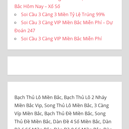
Bắc Hôm Nay – Xổ Số
Soi Cầu 3 Càng 3 Miền Tỷ Lệ Trúng 99%
Soi Cầu 3 Càng VIP Miền Bắc Miễn Phí – Dự
Đoán 247
Soi Cầu 3 Càng VIP Miền Bắc Miễn Phí
Bạch Thủ Lô Miền Bắc, Bạch Thủ Lô 2 Nháy
Miền Bắc Vip, Song Thủ Lô Miền Bắc, 3 Càng
Víp Miền Bắc, Bạch Thủ Đề Miền Bắc, Song
Thủ Đề Miền Bắc, Dàn Đề 4 Số Miền Bắc, Dàn