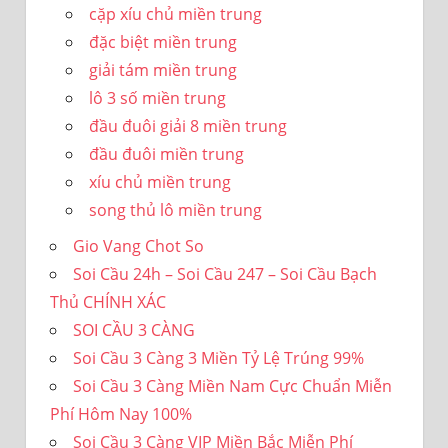
cặp xíu chủ miền trung
đặc biệt miền trung
giải tám miền trung
lô 3 số miền trung
đầu đuôi giải 8 miền trung
đầu đuôi miền trung
xíu chủ miền trung
song thủ lô miền trung
Gio Vang Chot So
Soi Cầu 24h – Soi Cầu 247 – Soi Cầu Bạch
Thủ CHÍNH XÁC
SOI CẦU 3 CÀNG
Soi Cầu 3 Càng 3 Miền Tỷ Lệ Trúng 99%
Soi Cầu 3 Càng Miền Nam Cực Chuẩn Miễn
Phí Hôm Nay 100%
Soi Cầu 3 Càng VIP Miền Bắc Miễn Phí