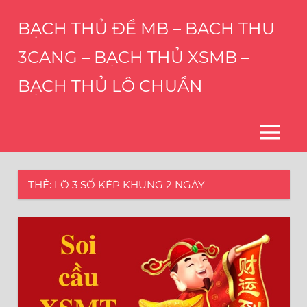
Skip
BẠCH THỦ ĐỀ MB – BACH THU
to
content
3CANG – BẠCH THỦ XSMB –
BẠCH THỦ LÔ CHUẨN
THÀNH
CÔNG
CỦA
MENU
BẠN
LÀ
HẠNH
THẺ:
LÔ 3 SỐ KÉP KHUNG 2 NGÀY
PHÚC
CỦA
CHÚNG
TÔI
–
DỊCH
VỤ
CHỐT