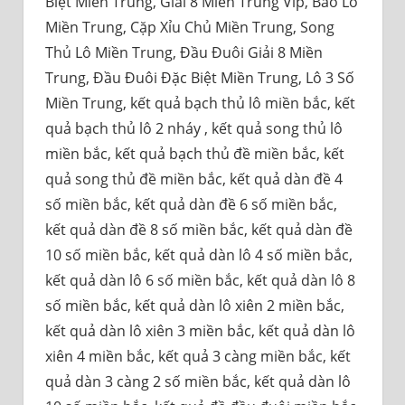
Biệt Miền Trung, Giải 8 Miền Trung Vip, Bao Lô
Miền Trung, Cặp Xỉu Chủ Miền Trung, Song
Thủ Lô Miền Trung, Đầu Đuôi Giải 8 Miền
Trung, Đầu Đuôi Đặc Biệt Miền Trung, Lô 3 Số
Miền Trung, kết quả bạch thủ lô miền bắc, kết
quả bạch thủ lô 2 nháy , kết quả song thủ lô
miền bắc, kết quả bạch thủ đề miền bắc, kết
quả song thủ đề miền bắc, kết quả dàn đề 4
số miền bắc, kết quả dàn đề 6 số miền bắc,
kết quả dàn đề 8 số miền bắc, kết quả dàn đề
10 số miền bắc, kết quả dàn lô 4 số miền bắc,
kết quả dàn lô 6 số miền bắc, kết quả dàn lô 8
số miền bắc, kết quả dàn lô xiên 2 miền bắc,
kết quả dàn lô xiên 3 miền bắc, kết quả dàn lô
xiên 4 miền bắc, kết quả 3 càng miền bắc, kết
quả dàn 3 càng 2 số miền bắc, kết quả dàn lô