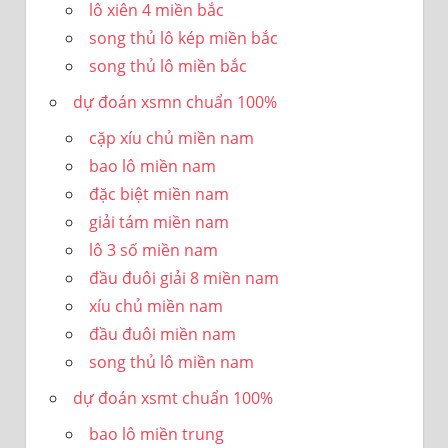
lô xiên 4 miền bắc
song thủ lô kép miền bắc
song thủ lô miền bắc
dự đoán xsmn chuẩn 100%
cặp xíu chủ miền nam
bao lô miền nam
đặc biệt miền nam
giải tám miền nam
lô 3 số miền nam
đầu đuôi giải 8 miền nam
xíu chủ miền nam
đầu đuôi miền nam
song thủ lô miền nam
dự đoán xsmt chuẩn 100%
bao lô miền trung