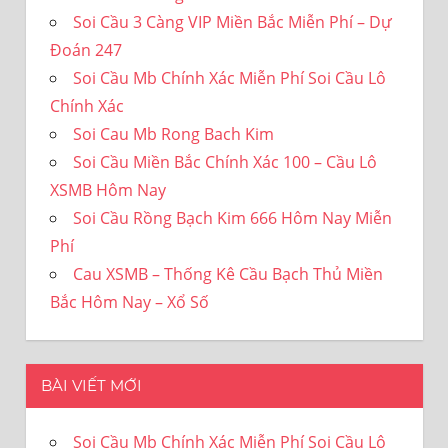
Soi Cầu 3 Càng VIP Miền Bắc Miễn Phí – Dự
Đoán 247
Soi Cầu Mb Chính Xác Miễn Phí Soi Cầu Lô
Chính Xác
Soi Cau Mb Rong Bach Kim
Soi Cầu Miền Bắc Chính Xác 100 – Cầu Lô
XSMB Hôm Nay
Soi Cầu Rồng Bạch Kim 666 Hôm Nay Miễn
Phí
Cau XSMB – Thống Kê Cầu Bạch Thủ Miền
Bắc Hôm Nay – Xổ Số
BÀI VIẾT MỚI
Soi Cầu Mb Chính Xác Miễn Phí Soi Cầu Lô