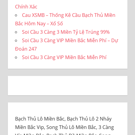
Chính Xác
Cau XSMB – Thống Kê Cầu Bạch Thủ Miền
Bắc Hôm Nay – Xổ Số
Soi Cầu 3 Càng 3 Miền Tỷ Lệ Trúng 99%
Soi Cầu 3 Càng VIP Miền Bắc Miễn Phí – Dự
Đoán 247
Soi Cầu 3 Càng VIP Miền Bắc Miễn Phí
Bạch Thủ Lô Miền Bắc, Bạch Thủ Lô 2 Nháy
Miền Bắc Vip, Song Thủ Lô Miền Bắc, 3 Càng