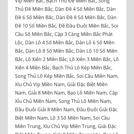
Víp Miền Bắc, Bạch Thủ Đề Miền Bắc, Song
Thủ Đề Miền Bắc, Dàn Đề 4 Số Miền Bắc, Dàn
Đề 6 Số Miền Bắc, Dàn Đề 8 Số Miền Bắc, Dàn
Đề 10 Số Miền Bắc, Đề Đầu Đuôi Miền Bắc, Soi
Cầu Số Miền Bắc, Cặp 3 Càng Miền Bắc Phát
Lộc, Dàn Lô 4 Số Miền Bắc, Dàn Lô 6 Số Miền
Bắc, Dàn Lô 8 Số Miền Bắc, Dàn Lô 10 Số Miền
Bắc, Lô Xiên 2 Miền Bắc, Lô Xiên 3 Miền Bắc, Lô
Xiên 4 Miền Bắc, Bạch Thủ Lô Kép Miền Bắc,
Song Thủ Lô Kép Miền Bắc, Soi Cầu Miền Nam,
Xíu Chủ Vip Miền Nam, Giải Đặc Biệt Miền
Nam, Giải 8 Miền Nam, Bao Lô Miền Nam, Cặp
Xỉu Chủ Miền Nam, Song Thủ Lô Miền Nam,
Đầu Đuôi Giải 8 Miền Nam, Đầu Đuôi Giải Đặc
Biệt Miền Nam, Lô 3 Số Miền Nam, Soi Cầu
Miền Trung, Xíu Chủ Vip Miền Trung, Giải Đặc