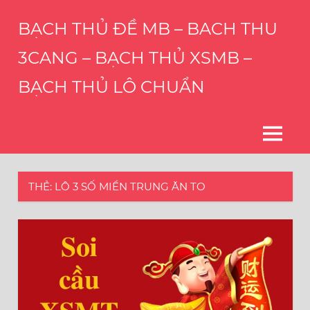
Skip
BẠCH THỦ ĐỀ MB – BACH THU
to
content
3CANG – BẠCH THỦ XSMB –
BẠCH THỦ LÔ CHUẨN
THÀNH
CÔNG
CỦA
MENU
BẠN
LÀ
HẠNH
THẺ:
LÔ 3 SỐ MIỀN TRUNG ĂN TO
PHÚC
CỦA
CHÚNG
TÔI
–
DỊCH
VỤ
CHỐT