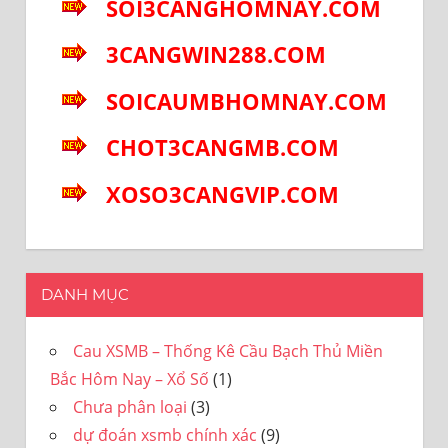
SOI3CANGHOMNAY.COM
3CANGWIN288.COM
SOICAUMBHOMNAY.COM
CHOT3CANGMB.COM
XOSO3CANGVIP.COM
DANH MỤC
Cau XSMB – Thống Kê Cầu Bạch Thủ Miền
Bắc Hôm Nay – Xổ Số
(1)
Chưa phân loại
(3)
dự đoán xsmb chính xác
(9)