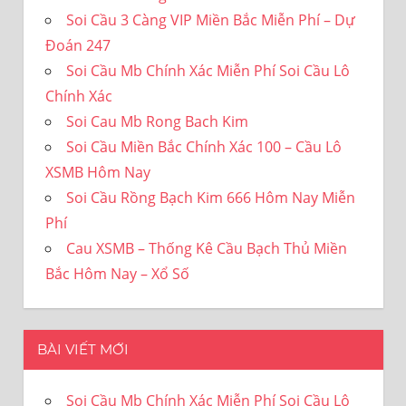
Soi Cầu 3 Càng VIP Miền Bắc Miễn Phí – Dự
Đoán 247
Soi Cầu Mb Chính Xác Miễn Phí Soi Cầu Lô
Chính Xác
Soi Cau Mb Rong Bach Kim
Soi Cầu Miền Bắc Chính Xác 100 – Cầu Lô
XSMB Hôm Nay
Soi Cầu Rồng Bạch Kim 666 Hôm Nay Miễn
Phí
Cau XSMB – Thống Kê Cầu Bạch Thủ Miền
Bắc Hôm Nay – Xổ Số
BÀI VIẾT MỚI
Soi Cầu Mb Chính Xác Miễn Phí Soi Cầu Lô