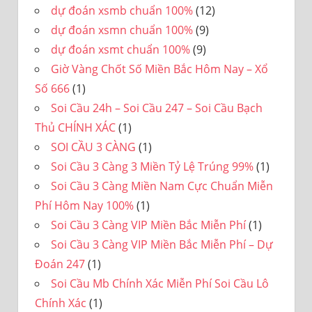
dự đoán xsmb chuẩn 100%
(12)
dự đoán xsmn chuẩn 100%
(9)
dự đoán xsmt chuẩn 100%
(9)
Giờ Vàng Chốt Số Miền Bắc Hôm Nay – Xổ
Số 666
(1)
Soi Cầu 24h – Soi Cầu 247 – Soi Cầu Bạch
Thủ CHÍNH XÁC
(1)
SOI CẦU 3 CÀNG
(1)
Soi Cầu 3 Càng 3 Miền Tỷ Lệ Trúng 99%
(1)
Soi Cầu 3 Càng Miền Nam Cực Chuẩn Miễn
Phí Hôm Nay 100%
(1)
Soi Cầu 3 Càng VIP Miền Bắc Miễn Phí
(1)
Soi Cầu 3 Càng VIP Miền Bắc Miễn Phí – Dự
Đoán 247
(1)
Soi Cầu Mb Chính Xác Miễn Phí Soi Cầu Lô
Chính Xác
(1)