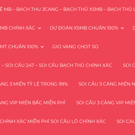
Ề MB – BACH THU 3CANG – BẠCH THỦ XSMB – BẠCH THỦ
MB CHÍNH XÁC
DỰ ĐOÁN XSMB CHUẨN 100%
MT CHUẨN 100%
GIO VANG CHOT SO
 – SOI CẦU 247 – SOI CẦU BẠCH THỦ CHÍNH XÁC
SOI 
ÀNG 3 MIỀN TỶ LỆ TRÚNG 99%
SOI CẦU 3 CÀNG MIỀN 
ÀNG VIP MIỀN BẮC MIỄN PHÍ
SOI CẦU 3 CÀNG VIP MIỀ
CHÍNH XÁC MIỄN PHÍ SOI CẦU LÔ CHÍNH XÁC
SOI CA