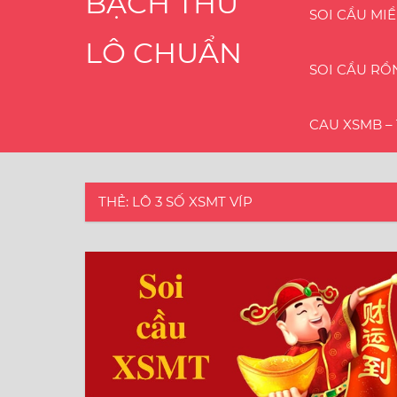
BẠCH THỦ
SOI CẦU MI
LÔ CHUẨN
SOI CẦU RỒ
THÀNH
CÔNG
CỦA
CAU XSMB –
BẠN
LÀ
HẠNH
PHÚC
THẺ:
LÔ 3 SỐ XSMT VÍP
CỦA
CHÚNG
TÔI
–
DỊCH
VỤ
CHỐT
SỐ
UY
TÍN