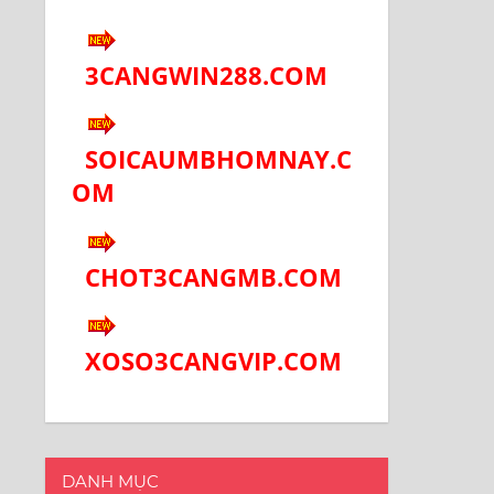
3CANGWIN288.COM
SOICAUMBHOMNAY.C
OM
CHOT3CANGMB.COM
XOSO3CANGVIP.COM
DANH MỤC