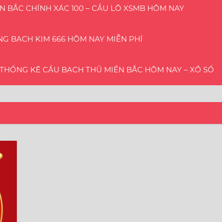
ỀN BẮC CHÍNH XÁC 100 – CẦU LÔ XSMB HÔM NAY
NG BẠCH KIM 666 HÔM NAY MIỄN PHÍ
 THỐNG KÊ CẦU BẠCH THỦ MIỀN BẮC HÔM NAY – XỔ SỐ