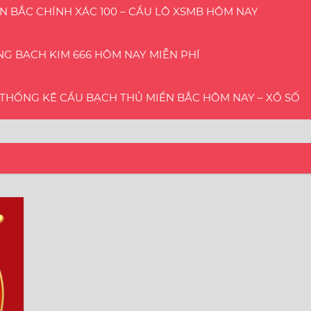
ỀN BẮC CHÍNH XÁC 100 – CẦU LÔ XSMB HÔM NAY
NG BẠCH KIM 666 HÔM NAY MIỄN PHÍ
 THỐNG KÊ CẦU BẠCH THỦ MIỀN BẮC HÔM NAY – XỔ SỐ