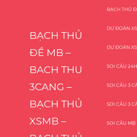
Skip
BẠCH THỦ Đ
to
content
DỰ ĐOÁN XS
BẠCH THỦ
DỰ ĐOÁN XS
ĐỀ MB –
SOI CẦU 24H
BACH THU
3CANG –
SOI CẦU 3 C
BẠCH THỦ
SOI CẦU 3 C
XSMB –
SOI CẦU MB 