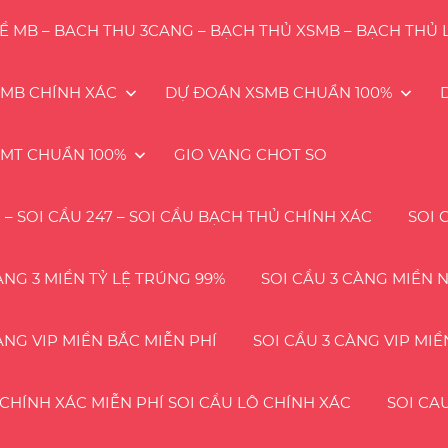
Ề MB – BACH THU 3CANG – BẠCH THỦ XSMB – BẠCH THỦ
MB CHÍNH XÁC
DỰ ĐOÁN XSMB CHUẨN 100%
MT CHUẨN 100%
GIO VANG CHOT SO
 – SOI CẦU 247 – SOI CẦU BẠCH THỦ CHÍNH XÁC
SOI 
ÀNG 3 MIỀN TỶ LỆ TRÚNG 99%
SOI CẦU 3 CÀNG MIỀN 
ÀNG VIP MIỀN BẮC MIỄN PHÍ
SOI CẦU 3 CÀNG VIP MIỀ
CHÍNH XÁC MIỄN PHÍ SOI CẦU LÔ CHÍNH XÁC
SOI CA