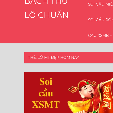
BẠCH THỦ
SOI CẦU MI
LÔ CHUẨN
SOI CẦU RỒ
THÀNH
CÔNG
CỦA
CAU XSMB –
BẠN
LÀ
HẠNH
PHÚC
THẺ:
LÔ MT ĐẸP HÔM NAY
CỦA
CHÚNG
TÔI
–
DỊCH
VỤ
CHỐT
SỐ
UY
TÍN