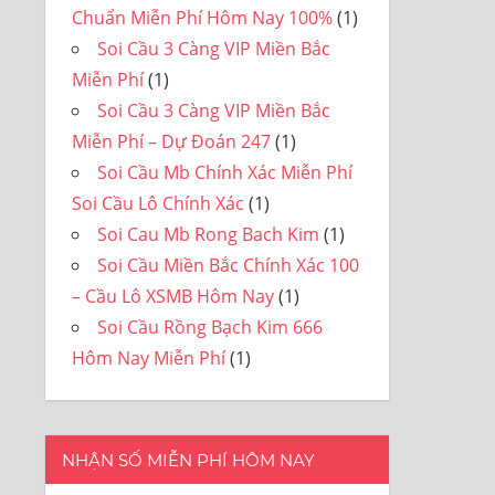
Chuẩn Miễn Phí Hôm Nay 100%
(1)
Soi Cầu 3 Càng VIP Miền Bắc
Miễn Phí
(1)
Soi Cầu 3 Càng VIP Miền Bắc
Miễn Phí – Dự Đoán 247
(1)
Soi Cầu Mb Chính Xác Miễn Phí
Soi Cầu Lô Chính Xác
(1)
Soi Cau Mb Rong Bach Kim
(1)
Soi Cầu Miền Bắc Chính Xác 100
– Cầu Lô XSMB Hôm Nay
(1)
Soi Cầu Rồng Bạch Kim 666
Hôm Nay Miễn Phí
(1)
NHẬN SỐ MIỄN PHÍ HÔM NAY