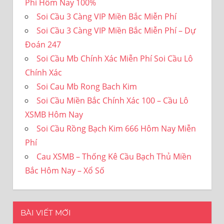
Phí Hôm Nay 100%
Soi Cầu 3 Càng VIP Miền Bắc Miễn Phí
Soi Cầu 3 Càng VIP Miền Bắc Miễn Phí – Dự
Đoán 247
Soi Cầu Mb Chính Xác Miễn Phí Soi Cầu Lô
Chính Xác
Soi Cau Mb Rong Bach Kim
Soi Cầu Miền Bắc Chính Xác 100 – Cầu Lô
XSMB Hôm Nay
Soi Cầu Rồng Bạch Kim 666 Hôm Nay Miễn
Phí
Cau XSMB – Thống Kê Cầu Bạch Thủ Miền
Bắc Hôm Nay – Xổ Số
BÀI VIẾT MỚI