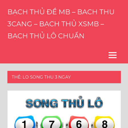
Skip
BẠCH THỦ ĐỀ MB – BACH THU
to
content
3CANG – BẠCH THỦ XSMB –
BẠCH THỦ LÔ CHUẨN
THÀNH
CÔNG
CỦA
MENU
BẠN
LÀ
HẠNH
THẺ:
LO SONG THU 3 NGAY
PHÚC
CỦA
CHÚNG
TÔI
–
DỊCH
VỤ
CHỐT