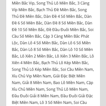
Miền Bắc Vip, Song Thủ Lô Miền Bắc, 3 Càng
Víp Miền Bắc, Bạch Thủ Đề Miền Bắc, Song
Thủ Đề Miền Bắc, Dàn Đề 4 Số Miền Bắc, Dàn
Đề 6 Số Miền Bắc, Dàn Đề 8 Số Miền Bắc, Dàn
Đề 10 Số Miền Bắc, Đề Đầu Đuôi Miền Bắc, Soi
Cầu Số Miền Bắc, Cặp 3 Càng Miền Bắc Phát
Lộc, Dàn Lô 4 Số Miền Bắc, Dàn Lô 6 Số Miền
Bắc, Dàn Lô 8 Số Miền Bắc, Dàn Lô 10 Số Miền
Bắc, Lô Xiên 2 Miền Bắc, Lô Xiên 3 Miền Bắc, Lô
Xiên 4 Miền Bắc, Bạch Thủ Lô Kép Miền Bắc,
Song Thủ Lô Kép Miền Bắc, Soi Cầu Miền Nam,
Xíu Chủ Vip Miền Nam, Giải Đặc Biệt Miền
Nam, Giải 8 Miền Nam, Bao Lô Miền Nam, Cặp
Xỉu Chủ Miền Nam, Song Thủ Lô Miền Nam,
Đầu Đuôi Giải 8 Miền Nam, Đầu Đuôi Giải Đặc
Biệt Miền Nam, Lô 3 Số Miền Nam, Soi Cầu