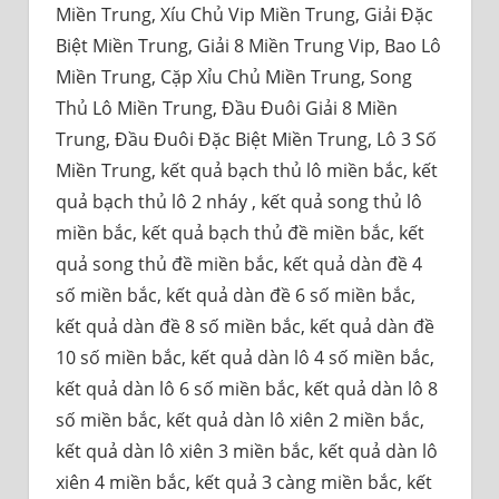
Miền Trung, Xíu Chủ Vip Miền Trung, Giải Đặc
Biệt Miền Trung, Giải 8 Miền Trung Vip, Bao Lô
Miền Trung, Cặp Xỉu Chủ Miền Trung, Song
Thủ Lô Miền Trung, Đầu Đuôi Giải 8 Miền
Trung, Đầu Đuôi Đặc Biệt Miền Trung, Lô 3 Số
Miền Trung, kết quả bạch thủ lô miền bắc, kết
quả bạch thủ lô 2 nháy , kết quả song thủ lô
miền bắc, kết quả bạch thủ đề miền bắc, kết
quả song thủ đề miền bắc, kết quả dàn đề 4
số miền bắc, kết quả dàn đề 6 số miền bắc,
kết quả dàn đề 8 số miền bắc, kết quả dàn đề
10 số miền bắc, kết quả dàn lô 4 số miền bắc,
kết quả dàn lô 6 số miền bắc, kết quả dàn lô 8
số miền bắc, kết quả dàn lô xiên 2 miền bắc,
kết quả dàn lô xiên 3 miền bắc, kết quả dàn lô
xiên 4 miền bắc, kết quả 3 càng miền bắc, kết