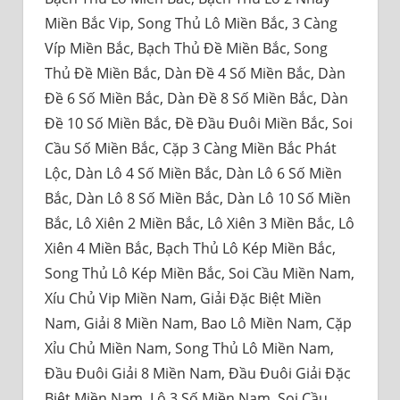
Miền Bắc Vip, Song Thủ Lô Miền Bắc, 3 Càng
Víp Miền Bắc, Bạch Thủ Đề Miền Bắc, Song
Thủ Đề Miền Bắc, Dàn Đề 4 Số Miền Bắc, Dàn
Đề 6 Số Miền Bắc, Dàn Đề 8 Số Miền Bắc, Dàn
Đề 10 Số Miền Bắc, Đề Đầu Đuôi Miền Bắc, Soi
Cầu Số Miền Bắc, Cặp 3 Càng Miền Bắc Phát
Lộc, Dàn Lô 4 Số Miền Bắc, Dàn Lô 6 Số Miền
Bắc, Dàn Lô 8 Số Miền Bắc, Dàn Lô 10 Số Miền
Bắc, Lô Xiên 2 Miền Bắc, Lô Xiên 3 Miền Bắc, Lô
Xiên 4 Miền Bắc, Bạch Thủ Lô Kép Miền Bắc,
Song Thủ Lô Kép Miền Bắc, Soi Cầu Miền Nam,
Xíu Chủ Vip Miền Nam, Giải Đặc Biệt Miền
Nam, Giải 8 Miền Nam, Bao Lô Miền Nam, Cặp
Xỉu Chủ Miền Nam, Song Thủ Lô Miền Nam,
Đầu Đuôi Giải 8 Miền Nam, Đầu Đuôi Giải Đặc
Biệt Miền Nam, Lô 3 Số Miền Nam, Soi Cầu