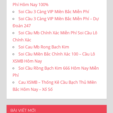
Phí Hôm Nay 100%
Soi Cầu 3 Càng VIP Miền Bắc Miễn Phí
Soi Cầu 3 Càng VIP Miền Bắc Miễn Phí – Dự
Đoán 247
Soi Cầu Mb Chính Xác Miễn Phí Soi Cầu Lô
Chính Xác
Soi Cau Mb Rong Bach Kim
Soi Cầu Miền Bắc Chính Xác 100 – Cầu Lô
XSMB Hôm Nay
Soi Cầu Rồng Bạch Kim 666 Hôm Nay Miễn
Phí
Cau XSMB – Thống Kê Cầu Bạch Thủ Miền
Bắc Hôm Nay – Xổ Số
BÀI VIẾT MỚI