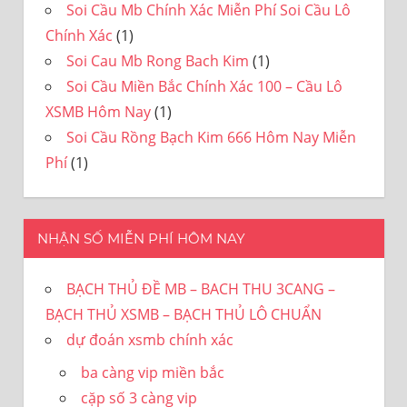
Soi Cầu Mb Chính Xác Miễn Phí Soi Cầu Lô
Chính Xác
(1)
Soi Cau Mb Rong Bach Kim
(1)
Soi Cầu Miền Bắc Chính Xác 100 – Cầu Lô
XSMB Hôm Nay
(1)
Soi Cầu Rồng Bạch Kim 666 Hôm Nay Miễn
Phí
(1)
NHẬN SỐ MIỄN PHÍ HÔM NAY
BẠCH THỦ ĐỀ MB – BACH THU 3CANG –
BẠCH THỦ XSMB – BẠCH THỦ LÔ CHUẨN
dự đoán xsmb chính xác
ba càng vip miền bắc
cặp số 3 càng vip