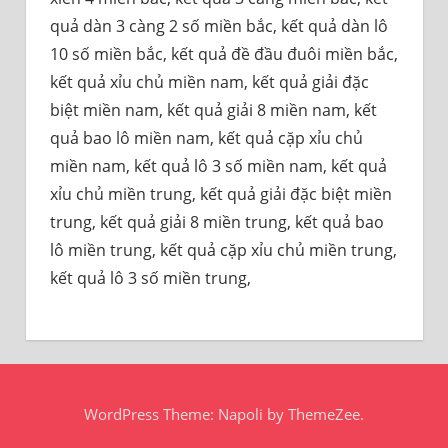
quả dàn 3 càng 2 số miền bắc, kết quả dàn lô
10 số miền bắc, kết quả đề đầu đuôi miền bắc,
kết quả xỉu chủ miền nam, kết quả giải đặc
biệt miền nam, kết quả giải 8 miền nam, kết
quả bao lô miền nam, kết quả cặp xỉu chủ
miền nam, kết quả lô 3 số miền nam, kết quả
xỉu chủ miền trung, kết quả giải đặc biệt miền
trung, kết quả giải 8 miền trung, kết quả bao
lô miền trung, kết quả cặp xỉu chủ miền trung,
kết quả lô 3 số miền trung,
WordPress Theme: Napoli by ThemeZee.