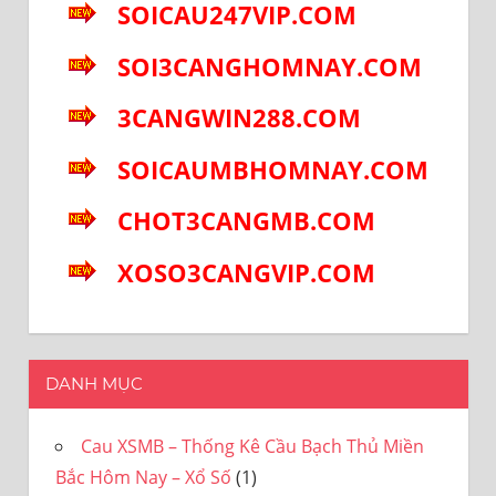
SOICAU247VIP.COM
SOI3CANGHOMNAY.COM
3CANGWIN288.COM
SOICAUMBHOMNAY.COM
CHOT3CANGMB.COM
XOSO3CANGVIP.COM
DANH MỤC
Cau XSMB – Thống Kê Cầu Bạch Thủ Miền
Bắc Hôm Nay – Xổ Số
(1)