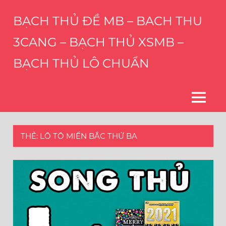
Skip
BẠCH THỦ ĐỀ MB – BACH THU
to
content
3CANG – BẠCH THỦ XSMB –
BẠCH THỦ LÔ CHUẨN
THÀNH
CÔNG
CỦA
MENU
BẠN
LÀ
HẠNH
THẺ:
LÔ TÔ MIỀN BẮC THỨ BA
PHÚC
CỦA
CHÚNG
TÔI
–
DỊCH
VỤ
CHỐT