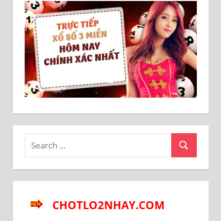
Search
Search
for:
CHOTLO2NHAY.COM