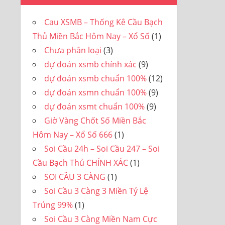
Cau XSMB – Thống Kê Cầu Bạch
Thủ Miền Bắc Hôm Nay – Xổ Số
(1)
Chưa phân loại
(3)
dự đoán xsmb chính xác
(9)
dự đoán xsmb chuẩn 100%
(12)
dự đoán xsmn chuẩn 100%
(9)
dự đoán xsmt chuẩn 100%
(9)
Giờ Vàng Chốt Số Miền Bắc
Hôm Nay – Xổ Số 666
(1)
Soi Cầu 24h – Soi Cầu 247 – Soi
Cầu Bạch Thủ CHÍNH XÁC
(1)
SOI CẦU 3 CÀNG
(1)
Soi Cầu 3 Càng 3 Miền Tỷ Lệ
Trúng 99%
(1)
Soi Cầu 3 Càng Miền Nam Cực