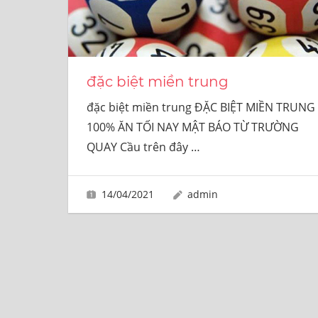
100%
đặc biệt miền trung
đặc biệt miền trung ĐẶC BIỆT MIỀN TRUNG
100% ĂN TỐI NAY MẬT BÁO TỪ TRƯỜNG
QUAY Cầu trên đây
…
14/04/2021
admin