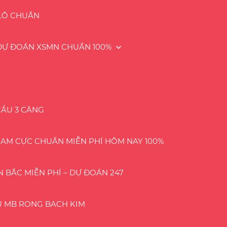
 LÔ CHUẨN
DỰ ĐOÁN XSMN CHUẨN 100%
CẦU 3 CÀNG
NAM CỰC CHUẨN MIỄN PHÍ HÔM NAY 100%
N BẮC MIỄN PHÍ – DỰ ĐOÁN 247
U MB RONG BACH KIM