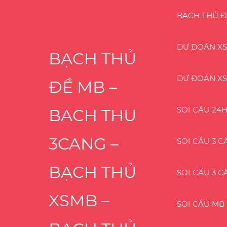
Skip
BẠCH THỦ Đ
to
content
DỰ ĐOÁN XS
BẠCH THỦ
DỰ ĐOÁN XS
ĐỀ MB –
SOI CẦU 24H
BACH THU
3CANG –
SOI CẦU 3 C
BẠCH THỦ
SOI CẦU 3 C
XSMB –
SOI CẦU MB 