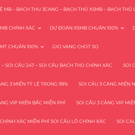
Ề MB – BACH THU 3CANG – BẠCH THỦ XSMB – BẠCH THỦ
MB CHÍNH XÁC
DỰ ĐOÁN XSMB CHUẨN 100%
MT CHUẨN 100%
GIO VANG CHOT SO
 – SOI CẦU 247 – SOI CẦU BẠCH THỦ CHÍNH XÁC
SOI 
ÀNG 3 MIỀN TỶ LỆ TRÚNG 99%
SOI CẦU 3 CÀNG MIỀN 
ÀNG VIP MIỀN BẮC MIỄN PHÍ
SOI CẦU 3 CÀNG VIP MIỀ
CHÍNH XÁC MIỄN PHÍ SOI CẦU LÔ CHÍNH XÁC
SOI CA