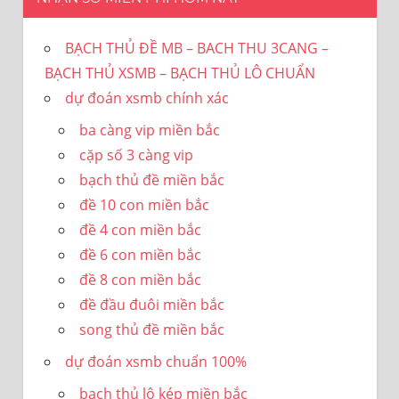
BẠCH THỦ ĐỀ MB – BACH THU 3CANG –
BẠCH THỦ XSMB – BẠCH THỦ LÔ CHUẨN
dự đoán xsmb chính xác
ba càng vip miền bắc
cặp số 3 càng vip
bạch thủ đề miền bắc
đề 10 con miền bắc
đề 4 con miền bắc
đề 6 con miền bắc
đề 8 con miền bắc
đề đầu đuôi miền bắc
song thủ đề miền bắc
dự đoán xsmb chuẩn 100%
bạch thủ lô kép miền bắc