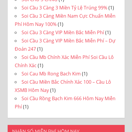
Soi Cầu 3 Càng 3 Miền Tỷ Lệ Trúng 99%
(1)
Soi Cầu 3 Càng Miền Nam Cực Chuẩn Miễn
Phí Hôm Nay 100%
(1)
Soi Cầu 3 Càng VIP Miền Bắc Miễn Phí
(1)
Soi Cầu 3 Càng VIP Miền Bắc Miễn Phí – Dự
Đoán 247
(1)
Soi Cầu Mb Chính Xác Miễn Phí Soi Cầu Lô
Chính Xác
(1)
Soi Cau Mb Rong Bach Kim
(1)
Soi Cầu Miền Bắc Chính Xác 100 – Cầu Lô
XSMB Hôm Nay
(1)
Soi Cầu Rồng Bạch Kim 666 Hôm Nay Miễn
Phí
(1)
NHẬN SỐ MIỄN PHÍ HÔM NAY