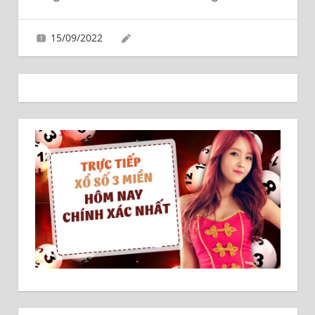
SỐ
UY
15/09/2022
TÍN
100%