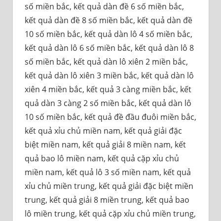
số miền bắc, kết quả dàn đề 6 số miền bắc,
kết quả dàn đề 8 số miền bắc, kết quả dàn đề
10 số miền bắc, kết quả dàn lô 4 số miền bắc,
kết quả dàn lô 6 số miền bắc, kết quả dàn lô 8
số miền bắc, kết quả dàn lô xiên 2 miền bắc,
kết quả dàn lô xiên 3 miền bắc, kết quả dàn lô
xiên 4 miền bắc, kết quả 3 càng miền bắc, kết
quả dàn 3 càng 2 số miền bắc, kết quả dàn lô
10 số miền bắc, kết quả đề đầu đuôi miền bắc,
kết quả xỉu chủ miền nam, kết quả giải đặc
biệt miền nam, kết quả giải 8 miền nam, kết
quả bao lô miền nam, kết quả cặp xỉu chủ
miền nam, kết quả lô 3 số miền nam, kết quả
xỉu chủ miền trung, kết quả giải đặc biệt miền
trung, kết quả giải 8 miền trung, kết quả bao
lô miền trung, kết quả cặp xỉu chủ miền trung,