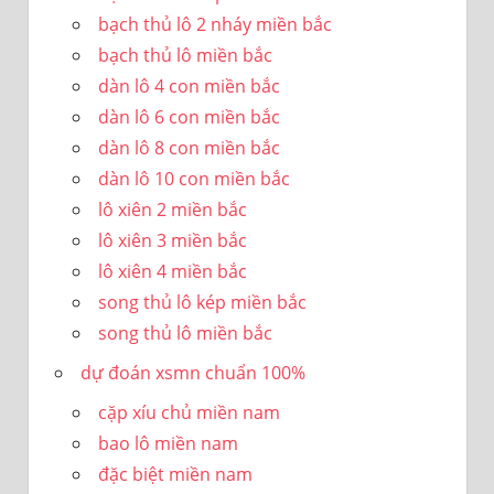
bạch thủ lô 2 nháy miền bắc
bạch thủ lô miền bắc
dàn lô 4 con miền bắc
dàn lô 6 con miền bắc
dàn lô 8 con miền bắc
dàn lô 10 con miền bắc
lô xiên 2 miền bắc
lô xiên 3 miền bắc
lô xiên 4 miền bắc
song thủ lô kép miền bắc
song thủ lô miền bắc
dự đoán xsmn chuẩn 100%
cặp xíu chủ miền nam
bao lô miền nam
đặc biệt miền nam