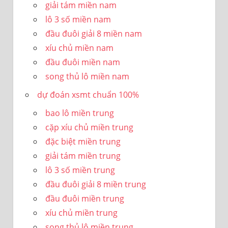
giải tám miền nam
lô 3 số miền nam
đầu đuôi giải 8 miền nam
xíu chủ miền nam
đầu đuôi miền nam
song thủ lô miền nam
dự đoán xsmt chuẩn 100%
bao lô miền trung
cặp xíu chủ miền trung
đặc biệt miền trung
giải tám miền trung
lô 3 số miền trung
đầu đuôi giải 8 miền trung
đầu đuôi miền trung
xíu chủ miền trung
song thủ lô miền trung