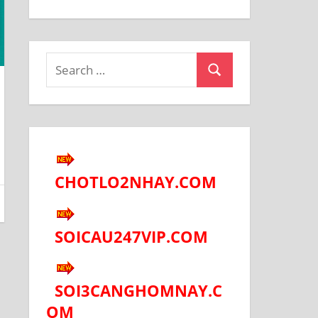
Search
Search
for:
CHOTLO2NHAY.COM
SOICAU247VIP.COM
SOI3CANGHOMNAY.C
OM