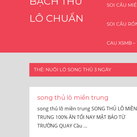
BẠCH THỦ
SOI CẦU MI
LÔ CHUẨN
SOI CẦU RỒ
THÀNH
CÔNG
CỦA
CAU XSMB –
BẠN
LÀ
HẠNH
PHÚC
THẺ:
NUÔI LÔ SONG THỦ 3 NGÀY
CỦA
CHÚNG
TÔI
–
song thủ lô miền trung
DỊCH
song thủ lô miền trung SONG THỦ LÔ MIỀN
VỤ
TRUNG 100% ĂN TỐI NAY MẬT BÁO TỪ
CHỐT
SỐ
TRƯỜNG QUAY Cầu
…
UY
TÍN