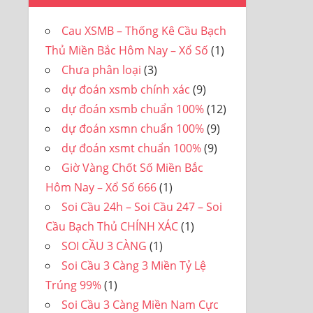
Cau XSMB – Thống Kê Cầu Bạch
Thủ Miền Bắc Hôm Nay – Xổ Số
(1)
Chưa phân loại
(3)
dự đoán xsmb chính xác
(9)
dự đoán xsmb chuẩn 100%
(12)
dự đoán xsmn chuẩn 100%
(9)
dự đoán xsmt chuẩn 100%
(9)
Giờ Vàng Chốt Số Miền Bắc
Hôm Nay – Xổ Số 666
(1)
Soi Cầu 24h – Soi Cầu 247 – Soi
Cầu Bạch Thủ CHÍNH XÁC
(1)
SOI CẦU 3 CÀNG
(1)
Soi Cầu 3 Càng 3 Miền Tỷ Lệ
Trúng 99%
(1)
Soi Cầu 3 Càng Miền Nam Cực