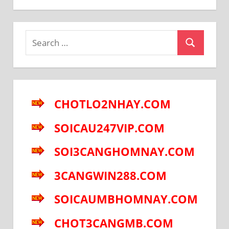
Search
Search
for:
CHOTLO2NHAY.COM
SOICAU247VIP.COM
SOI3CANGHOMNAY.COM
3CANGWIN288.COM
SOICAUMBHOMNAY.COM
CHOT3CANGMB.COM