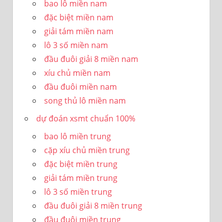
bao lô miền nam
đặc biệt miền nam
giải tám miền nam
lô 3 số miền nam
đầu đuôi giải 8 miền nam
xíu chủ miền nam
đầu đuôi miền nam
song thủ lô miền nam
dự đoán xsmt chuẩn 100%
bao lô miền trung
cặp xíu chủ miền trung
đặc biệt miền trung
giải tám miền trung
lô 3 số miền trung
đầu đuôi giải 8 miền trung
đầu đuôi miền trung