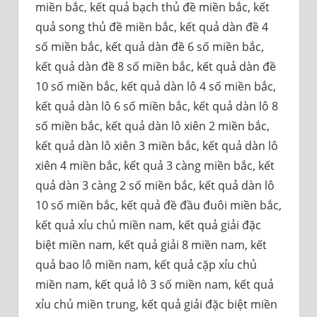
miền bắc, kết quả bạch thủ đề miền bắc, kết
quả song thủ đề miền bắc, kết quả dàn đề 4
số miền bắc, kết quả dàn đề 6 số miền bắc,
kết quả dàn đề 8 số miền bắc, kết quả dàn đề
10 số miền bắc, kết quả dàn lô 4 số miền bắc,
kết quả dàn lô 6 số miền bắc, kết quả dàn lô 8
số miền bắc, kết quả dàn lô xiên 2 miền bắc,
kết quả dàn lô xiên 3 miền bắc, kết quả dàn lô
xiên 4 miền bắc, kết quả 3 càng miền bắc, kết
quả dàn 3 càng 2 số miền bắc, kết quả dàn lô
10 số miền bắc, kết quả đề đầu đuôi miền bắc,
kết quả xỉu chủ miền nam, kết quả giải đặc
biệt miền nam, kết quả giải 8 miền nam, kết
quả bao lô miền nam, kết quả cặp xỉu chủ
miền nam, kết quả lô 3 số miền nam, kết quả
xỉu chủ miền trung, kết quả giải đặc biệt miền