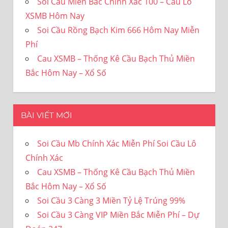
Soi Cầu Miền Bắc Chính Xác 100 – Cầu Lô
XSMB Hôm Nay
Soi Cầu Rồng Bạch Kim 666 Hôm Nay Miễn
Phí
Cau XSMB – Thống Kê Cầu Bạch Thủ Miền
Bắc Hôm Nay – Xổ Số
BÀI VIẾT MỚI
Soi Cầu Mb Chính Xác Miễn Phí Soi Cầu Lô
Chính Xác
Cau XSMB – Thống Kê Cầu Bạch Thủ Miền
Bắc Hôm Nay – Xổ Số
Soi Cầu 3 Càng 3 Miền Tỷ Lệ Trúng 99%
Soi Cầu 3 Càng VIP Miền Bắc Miễn Phí – Dự