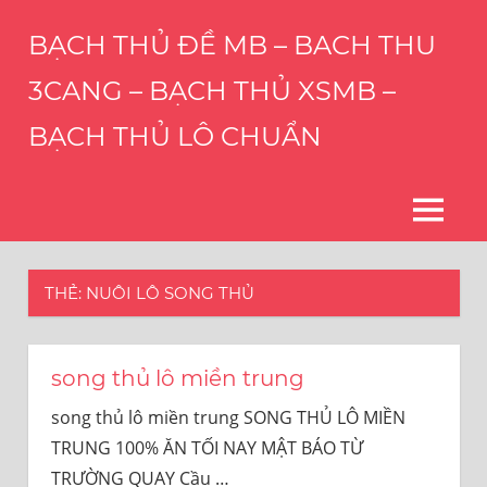
Skip
BẠCH THỦ ĐỀ MB – BACH THU
to
content
3CANG – BẠCH THỦ XSMB –
BẠCH THỦ LÔ CHUẨN
THÀNH
CÔNG
CỦA
MENU
BẠN
LÀ
HẠNH
THẺ:
NUÔI LÔ SONG THỦ
PHÚC
CỦA
CHÚNG
song thủ lô miền trung
TÔI
–
song thủ lô miền trung SONG THỦ LÔ MIỀN
DỊCH
TRUNG 100% ĂN TỐI NAY MẬT BÁO TỪ
VỤ
TRƯỜNG QUAY Cầu
…
CHỐT