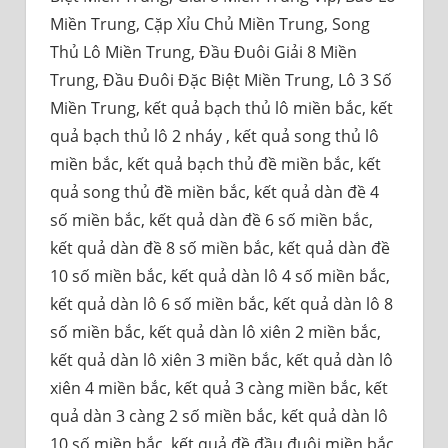
Miền Trung, Cặp Xỉu Chủ Miền Trung, Song
Thủ Lô Miền Trung, Đầu Đuôi Giải 8 Miền
Trung, Đầu Đuôi Đặc Biệt Miền Trung, Lô 3 Số
Miền Trung, kết quả bạch thủ lô miền bắc, kết
quả bạch thủ lô 2 nháy , kết quả song thủ lô
miền bắc, kết quả bạch thủ đề miền bắc, kết
quả song thủ đề miền bắc, kết quả dàn đề 4
số miền bắc, kết quả dàn đề 6 số miền bắc,
kết quả dàn đề 8 số miền bắc, kết quả dàn đề
10 số miền bắc, kết quả dàn lô 4 số miền bắc,
kết quả dàn lô 6 số miền bắc, kết quả dàn lô 8
số miền bắc, kết quả dàn lô xiên 2 miền bắc,
kết quả dàn lô xiên 3 miền bắc, kết quả dàn lô
xiên 4 miền bắc, kết quả 3 càng miền bắc, kết
quả dàn 3 càng 2 số miền bắc, kết quả dàn lô
10 số miền bắc, kết quả đề đầu đuôi miền bắc,