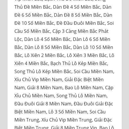
Thủ Đề Miền Bắc, Dàn Đề 4 Số Miền Bắc, Dàn
Đề 6 Số Miền Bắc, Dàn Đề 8 Số Miền Bắc, Dàn
Đề 10 Số Miền Bắc, Đề Đầu Đuôi Miền Bắc, Soi
Cầu Số Miền Bắc, Cặp 3 Càng Miền Bắc Phát
Lộc, Dàn Lô 4 Số Miền Bắc, Dàn Lô 6 Số Miền
Bắc, Dàn Lô 8 Số Miền Bắc, Dàn Lô 10 Số Miền
Bắc, Lô Xiên 2 Miền Bắc, Lô Xiên 3 Miền Bắc, Lô
Xiên 4 Miền Bắc, Bạch Thủ Lô Kép Miền Bắc,
Song Thủ Lô Kép Miền Bắc, Soi Cầu Miền Nam,
Xíu Chủ Vip Miền Nam, Giải Đặc Biệt Miền
Nam, Giải 8 Miền Nam, Bao Lô Miền Nam, Cặp
Xỉu Chủ Miền Nam, Song Thủ Lô Miền Nam,
Đầu Đuôi Giải 8 Miền Nam, Đầu Đuôi Giải Đặc
Biệt Miền Nam, Lô 3 Số Miền Nam, Soi Cầu
Miền Trung, Xíu Chủ Vip Miền Trung, Giải Đặc
Biệt Miền Trung, Giải 8 Miền Trung Vip, Bao Lô