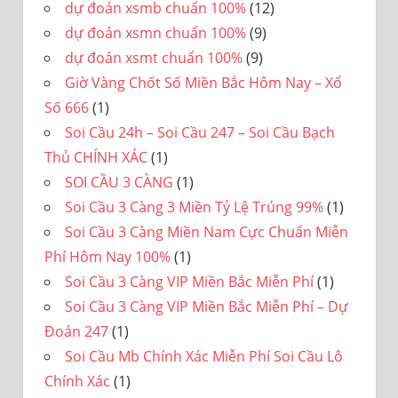
dự đoán xsmb chuẩn 100%
(12)
dự đoán xsmn chuẩn 100%
(9)
dự đoán xsmt chuẩn 100%
(9)
Giờ Vàng Chốt Số Miền Bắc Hôm Nay – Xổ
Số 666
(1)
Soi Cầu 24h – Soi Cầu 247 – Soi Cầu Bạch
Thủ CHÍNH XÁC
(1)
SOI CẦU 3 CÀNG
(1)
Soi Cầu 3 Càng 3 Miền Tỷ Lệ Trúng 99%
(1)
Soi Cầu 3 Càng Miền Nam Cực Chuẩn Miễn
Phí Hôm Nay 100%
(1)
Soi Cầu 3 Càng VIP Miền Bắc Miễn Phí
(1)
Soi Cầu 3 Càng VIP Miền Bắc Miễn Phí – Dự
Đoán 247
(1)
Soi Cầu Mb Chính Xác Miễn Phí Soi Cầu Lô
Chính Xác
(1)