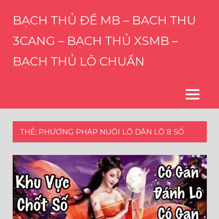
Skip
BẠCH THỦ ĐỀ MB – BACH THU
to
content
3CANG – BẠCH THỦ XSMB –
BẠCH THỦ LÔ CHUẨN
THÀNH
CÔNG
CỦA
MENU
BẠN
LÀ
HẠNH
THẺ:
PHƯƠNG PHÁP NUÔI LÔ DÀN LÔ 8 SỐ
PHÚC
CỦA
CHÚNG
TÔI
–
DỊCH
VỤ
CHỐT