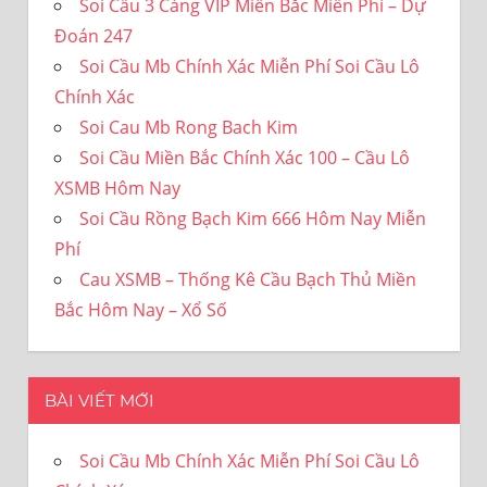
Soi Cầu 3 Càng VIP Miền Bắc Miễn Phí – Dự
Đoán 247
Soi Cầu Mb Chính Xác Miễn Phí Soi Cầu Lô
Chính Xác
Soi Cau Mb Rong Bach Kim
Soi Cầu Miền Bắc Chính Xác 100 – Cầu Lô
XSMB Hôm Nay
Soi Cầu Rồng Bạch Kim 666 Hôm Nay Miễn
Phí
Cau XSMB – Thống Kê Cầu Bạch Thủ Miền
Bắc Hôm Nay – Xổ Số
BÀI VIẾT MỚI
Soi Cầu Mb Chính Xác Miễn Phí Soi Cầu Lô