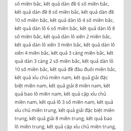
số miền bắc, kết quả dàn đề 6 số miền bắc,
kết quả dàn đề 8 số miền bắc, kết quả dàn đề
10 số miền bắc, kết quả dàn lô 4 số miền bắc,
kết quả dàn lô 6 số miền bắc, kết quả dàn lô 8
số miền bắc, kết quả dàn lô xiên 2 miền bắc,
kết quả dàn lô xiên 3 miền bắc, kết quả dàn lô
xiên 4 miền bắc, kết quả 3 càng miền bắc, kết
quả dàn 3 càng 2 số miền bắc, kết quả dàn lô
10 số miền bắc, kết quả đề đầu đuôi miền bắc,
kết quả xỉu chủ miền nam, kết quả giải đặc
biệt miền nam, kết quả giải 8 miền nam, kết
quả bao lô miền nam, kết quả cặp xỉu chủ
miền nam, kết quả lô 3 số miền nam, kết quả
xỉu chủ miền trung, kết quả giải đặc biệt miền
trung, kết quả giải 8 miền trung, kết quả bao
lô miền trung, kết quả cặp xỉu chủ miền trung,