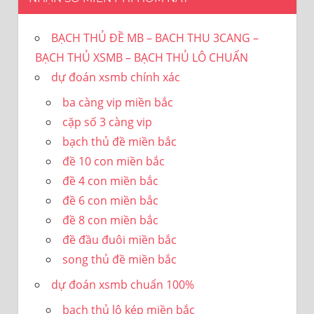
BẠCH THỦ ĐỀ MB – BACH THU 3CANG –
BẠCH THỦ XSMB – BẠCH THỦ LÔ CHUẨN
dự đoán xsmb chính xác
ba càng vip miền bắc
cặp số 3 càng vip
bạch thủ đề miền bắc
đề 10 con miền bắc
đề 4 con miền bắc
đề 6 con miền bắc
đề 8 con miền bắc
đề đầu đuôi miền bắc
song thủ đề miền bắc
dự đoán xsmb chuẩn 100%
bạch thủ lô kép miền bắc