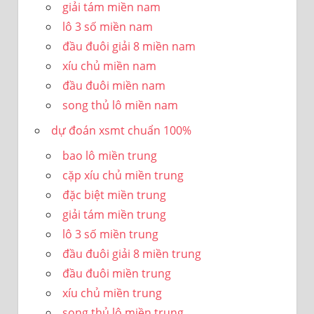
giải tám miền nam
lô 3 số miền nam
đầu đuôi giải 8 miền nam
xíu chủ miền nam
đầu đuôi miền nam
song thủ lô miền nam
dự đoán xsmt chuẩn 100%
bao lô miền trung
cặp xíu chủ miền trung
đặc biệt miền trung
giải tám miền trung
lô 3 số miền trung
đầu đuôi giải 8 miền trung
đầu đuôi miền trung
xíu chủ miền trung
song thủ lô miền trung