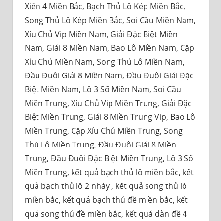
Xiên 4 Miền Bắc, Bạch Thủ Lô Kép Miền Bắc,
Song Thủ Lô Kép Miền Bắc, Soi Cầu Miền Nam,
Xíu Chủ Vip Miền Nam, Giải Đặc Biệt Miền
Nam, Giải 8 Miền Nam, Bao Lô Miền Nam, Cặp
Xỉu Chủ Miền Nam, Song Thủ Lô Miền Nam,
Đầu Đuôi Giải 8 Miền Nam, Đầu Đuôi Giải Đặc
Biệt Miền Nam, Lô 3 Số Miền Nam, Soi Cầu
Miền Trung, Xíu Chủ Vip Miền Trung, Giải Đặc
Biệt Miền Trung, Giải 8 Miền Trung Vip, Bao Lô
Miền Trung, Cặp Xỉu Chủ Miền Trung, Song
Thủ Lô Miền Trung, Đầu Đuôi Giải 8 Miền
Trung, Đầu Đuôi Đặc Biệt Miền Trung, Lô 3 Số
Miền Trung, kết quả bạch thủ lô miền bắc, kết
quả bạch thủ lô 2 nháy , kết quả song thủ lô
miền bắc, kết quả bạch thủ đề miền bắc, kết
quả song thủ đề miền bắc, kết quả dàn đề 4