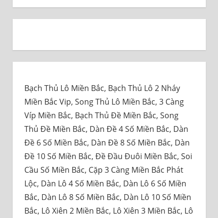
Bạch Thủ Lô Miền Bắc, Bạch Thủ Lô 2 Nháy
Miền Bắc Vip, Song Thủ Lô Miền Bắc, 3 Càng
Víp Miền Bắc, Bạch Thủ Đề Miền Bắc, Song
Thủ Đề Miền Bắc, Dàn Đề 4 Số Miền Bắc, Dàn
Đề 6 Số Miền Bắc, Dàn Đề 8 Số Miền Bắc, Dàn
Đề 10 Số Miền Bắc, Đề Đầu Đuôi Miền Bắc, Soi
Cầu Số Miền Bắc, Cặp 3 Càng Miền Bắc Phát
Lộc, Dàn Lô 4 Số Miền Bắc, Dàn Lô 6 Số Miền
Bắc, Dàn Lô 8 Số Miền Bắc, Dàn Lô 10 Số Miền
Bắc, Lô Xiên 2 Miền Bắc, Lô Xiên 3 Miền Bắc, Lô