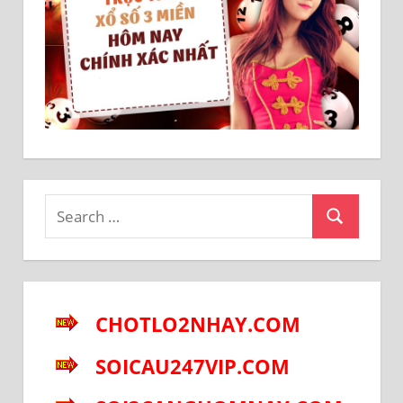
Search
Search
for:
CHOTLO2NHAY.COM
SOICAU247VIP.COM