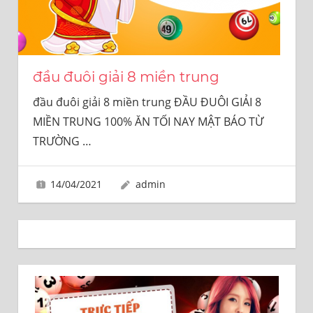
SỐ
UY
TÍN
100%
đầu đuôi giải 8 miền trung
đầu đuôi giải 8 miền trung ĐẦU ĐUÔI GIẢI 8
MIỀN TRUNG 100% ĂN TỐI NAY MẬT BÁO TỪ
TRƯỜNG
…
14/04/2021
admin