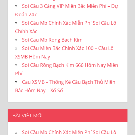
Soi Cầu 3 Càng VIP Miền Bắc Miễn Phí – Dự
Đoán 247
Soi Cầu Mb Chính Xác Miễn Phí Soi Cầu Lô
Chính Xác
Soi Cau Mb Rong Bach Kim
Soi Cầu Miền Bắc Chính Xác 100 – Cầu Lô
XSMB Hôm Nay
Soi Cầu Rồng Bạch Kim 666 Hôm Nay Miễn
Phí
Cau XSMB – Thống Kê Cầu Bạch Thủ Miền
Bắc Hôm Nay – Xổ Số
BÀI VIẾT MỚI
Soi Cầu Mb Chính Xác Miễn Phí Soi Cầu Lô