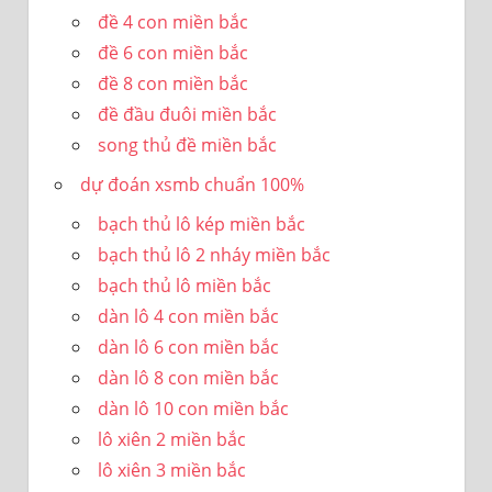
đề 4 con miền bắc
đề 6 con miền bắc
đề 8 con miền bắc
đề đầu đuôi miền bắc
song thủ đề miền bắc
dự đoán xsmb chuẩn 100%
bạch thủ lô kép miền bắc
bạch thủ lô 2 nháy miền bắc
bạch thủ lô miền bắc
dàn lô 4 con miền bắc
dàn lô 6 con miền bắc
dàn lô 8 con miền bắc
dàn lô 10 con miền bắc
lô xiên 2 miền bắc
lô xiên 3 miền bắc