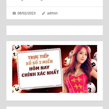
SỐ
UY
08/02/2023
admin
TÍN
100%