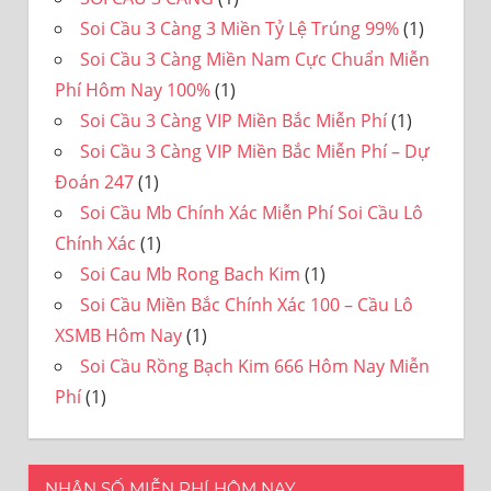
Soi Cầu 3 Càng 3 Miền Tỷ Lệ Trúng 99%
(1)
Soi Cầu 3 Càng Miền Nam Cực Chuẩn Miễn
Phí Hôm Nay 100%
(1)
Soi Cầu 3 Càng VIP Miền Bắc Miễn Phí
(1)
Soi Cầu 3 Càng VIP Miền Bắc Miễn Phí – Dự
Đoán 247
(1)
Soi Cầu Mb Chính Xác Miễn Phí Soi Cầu Lô
Chính Xác
(1)
Soi Cau Mb Rong Bach Kim
(1)
Soi Cầu Miền Bắc Chính Xác 100 – Cầu Lô
XSMB Hôm Nay
(1)
Soi Cầu Rồng Bạch Kim 666 Hôm Nay Miễn
Phí
(1)
NHẬN SỐ MIỄN PHÍ HÔM NAY