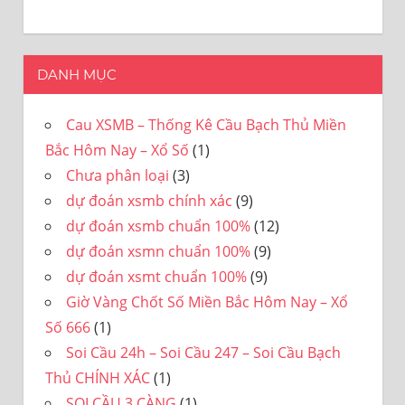
DANH MỤC
Cau XSMB – Thống Kê Cầu Bạch Thủ Miền
Bắc Hôm Nay – Xổ Số
(1)
Chưa phân loại
(3)
dự đoán xsmb chính xác
(9)
dự đoán xsmb chuẩn 100%
(12)
dự đoán xsmn chuẩn 100%
(9)
dự đoán xsmt chuẩn 100%
(9)
Giờ Vàng Chốt Số Miền Bắc Hôm Nay – Xổ
Số 666
(1)
Soi Cầu 24h – Soi Cầu 247 – Soi Cầu Bạch
Thủ CHÍNH XÁC
(1)
SOI CẦU 3 CÀNG
(1)