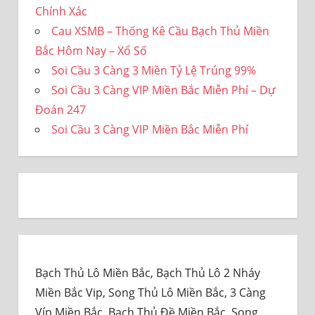
Chính Xác
Cau XSMB – Thống Kê Cầu Bạch Thủ Miền
Bắc Hôm Nay – Xổ Số
Soi Cầu 3 Càng 3 Miền Tỷ Lệ Trúng 99%
Soi Cầu 3 Càng VIP Miền Bắc Miễn Phí – Dự
Đoán 247
Soi Cầu 3 Càng VIP Miền Bắc Miễn Phí
Bạch Thủ Lô Miền Bắc, Bạch Thủ Lô 2 Nháy
Miền Bắc Vip, Song Thủ Lô Miền Bắc, 3 Càng
Víp Miền Bắc, Bạch Thủ Đề Miền Bắc, Song