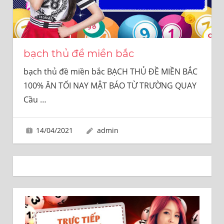
SỐ
UY
TÍN
100%
bạch thủ đề miền bắc
bạch thủ đề miền bắc BẠCH THỦ ĐỀ MIỀN BẮC
100% ĂN TỐI NAY MẬT BÁO TỪ TRƯỜNG QUAY
Cầu
…
14/04/2021
admin