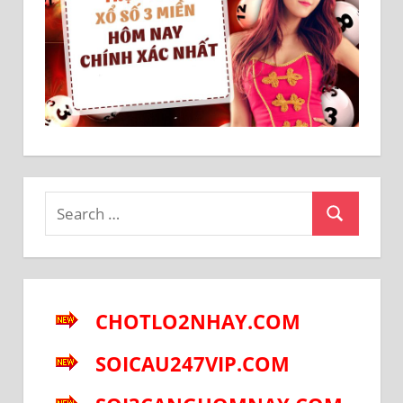
Search
Search
for:
CHOTLO2NHAY.COM
SOICAU247VIP.COM