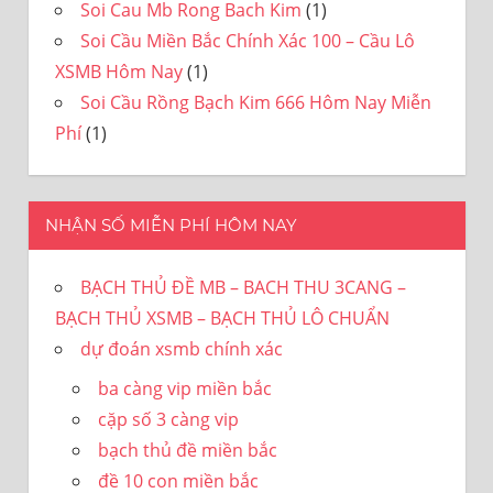
Soi Cau Mb Rong Bach Kim
(1)
Soi Cầu Miền Bắc Chính Xác 100 – Cầu Lô
XSMB Hôm Nay
(1)
Soi Cầu Rồng Bạch Kim 666 Hôm Nay Miễn
Phí
(1)
NHẬN SỐ MIỄN PHÍ HÔM NAY
BẠCH THỦ ĐỀ MB – BACH THU 3CANG –
BẠCH THỦ XSMB – BẠCH THỦ LÔ CHUẨN
dự đoán xsmb chính xác
ba càng vip miền bắc
cặp số 3 càng vip
bạch thủ đề miền bắc
đề 10 con miền bắc