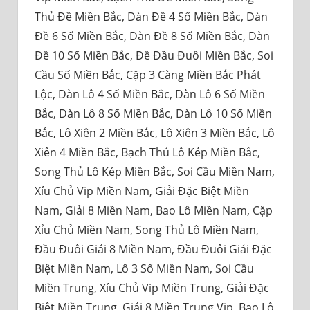
Thủ Đề Miền Bắc, Dàn Đề 4 Số Miền Bắc, Dàn
Đề 6 Số Miền Bắc, Dàn Đề 8 Số Miền Bắc, Dàn
Đề 10 Số Miền Bắc, Đề Đầu Đuôi Miền Bắc, Soi
Cầu Số Miền Bắc, Cặp 3 Càng Miền Bắc Phát
Lộc, Dàn Lô 4 Số Miền Bắc, Dàn Lô 6 Số Miền
Bắc, Dàn Lô 8 Số Miền Bắc, Dàn Lô 10 Số Miền
Bắc, Lô Xiên 2 Miền Bắc, Lô Xiên 3 Miền Bắc, Lô
Xiên 4 Miền Bắc, Bạch Thủ Lô Kép Miền Bắc,
Song Thủ Lô Kép Miền Bắc, Soi Cầu Miền Nam,
Xíu Chủ Vip Miền Nam, Giải Đặc Biệt Miền
Nam, Giải 8 Miền Nam, Bao Lô Miền Nam, Cặp
Xỉu Chủ Miền Nam, Song Thủ Lô Miền Nam,
Đầu Đuôi Giải 8 Miền Nam, Đầu Đuôi Giải Đặc
Biệt Miền Nam, Lô 3 Số Miền Nam, Soi Cầu
Miền Trung, Xíu Chủ Vip Miền Trung, Giải Đặc
Biệt Miền Trung, Giải 8 Miền Trung Vip, Bao Lô