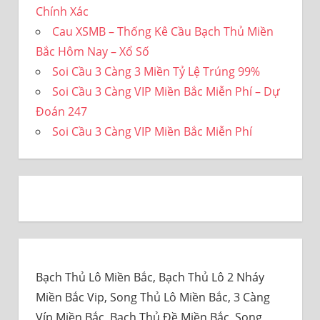
Chính Xác
Cau XSMB – Thống Kê Cầu Bạch Thủ Miền
Bắc Hôm Nay – Xổ Số
Soi Cầu 3 Càng 3 Miền Tỷ Lệ Trúng 99%
Soi Cầu 3 Càng VIP Miền Bắc Miễn Phí – Dự
Đoán 247
Soi Cầu 3 Càng VIP Miền Bắc Miễn Phí
Bạch Thủ Lô Miền Bắc, Bạch Thủ Lô 2 Nháy
Miền Bắc Vip, Song Thủ Lô Miền Bắc, 3 Càng
Víp Miền Bắc, Bạch Thủ Đề Miền Bắc, Song