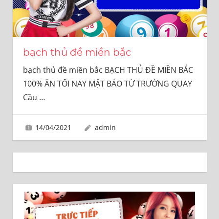
SỐ
UY
TÍN
100%
bạch thủ đề miền bắc
bạch thủ đề miền bắc BẠCH THỦ ĐỀ MIỀN BẮC
100% ĂN TỐI NAY MẬT BÁO TỪ TRƯỜNG QUAY
Cầu
…
14/04/2021
admin