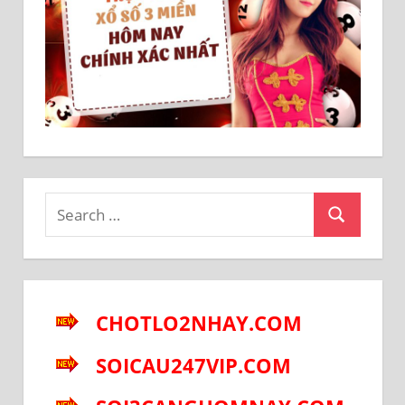
Search
Search
for:
CHOTLO2NHAY.COM
SOICAU247VIP.COM