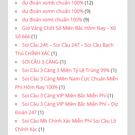
dự đoán xsmb chuẩn 100%
(12)
dự đoán xsmn chuẩn 100%
(9)
dự đoán xsmt chuẩn 100%
(9)
Giờ Vàng Chốt Số Miền Bắc Hôm Nay – Xổ
Số 666
(1)
Soi Cầu 24h – Soi Cầu 247 – Soi Cầu Bạch
Thủ CHÍNH XÁC
(1)
SOI CẦU 3 CÀNG
(1)
Soi Cầu 3 Càng 3 Miền Tỷ Lệ Trúng 99%
(1)
Soi Cầu 3 Càng Miền Nam Cực Chuẩn Miễn
Phí Hôm Nay 100%
(1)
Soi Cầu 3 Càng VIP Miền Bắc Miễn Phí
(1)
Soi Cầu 3 Càng VIP Miền Bắc Miễn Phí – Dự
Đoán 247
(1)
Soi Cầu Mb Chính Xác Miễn Phí Soi Cầu Lô
Chính Xác
(1)