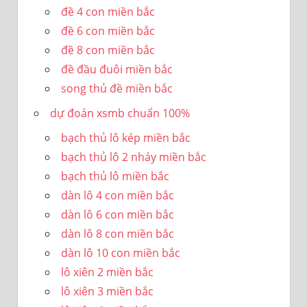
đề 4 con miền bắc
đề 6 con miền bắc
đề 8 con miền bắc
đề đầu đuôi miền bắc
song thủ đề miền bắc
dự đoán xsmb chuẩn 100%
bạch thủ lô kép miền bắc
bạch thủ lô 2 nháy miền bắc
bạch thủ lô miền bắc
dàn lô 4 con miền bắc
dàn lô 6 con miền bắc
dàn lô 8 con miền bắc
dàn lô 10 con miền bắc
lô xiên 2 miền bắc
lô xiên 3 miền bắc